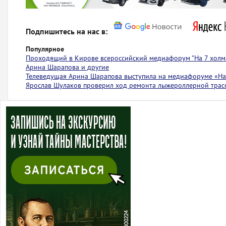
Подпишитесь на нас в:
Популярное
Проходящий в Кирове всероссийский медиафорум "На 7 холма
Арина Шарапова и другие
Телеведущая Арина Шарапова выступила на медиафоруме «На 
Ярослав Шулаков проверил ход ремонта лыжероллерной тра