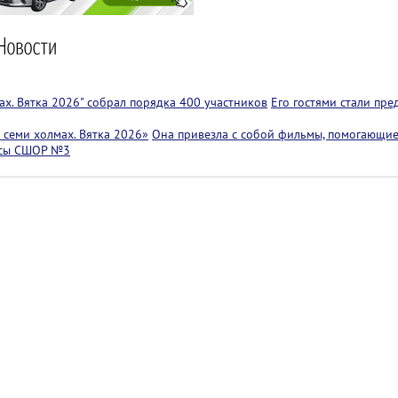
х. Вятка 2026" собрал порядка 400 участников
Его гостями стали пр
семи холмах. Вятка 2026»
Она привезла с собой фильмы, помогающие
ссы СШОР №3