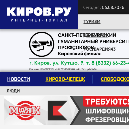
Сегодня:
06.08.2026
ТУРИЗМ
ДРАМТЕАТР
Следите за новостями:
РОСГВАРДИЯ43
НОВОСТИ
КИРОВО-ЧЕПЕЦК
СЛОБОДСК
ЛЮДИ
КРУЖКИ И СЕКЦИИ
ЗАВОДУ "МАЯК" 85 ЛЕТ
ЭКОЛОГИЯ