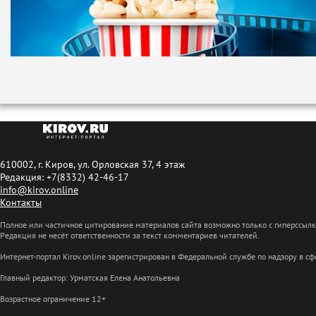
610002, г. Киров, ул. Орловская 37, 4 этаж
Редакция: +7(8332) 42-46-17
info@kirov.online
Контакты
Полное или частичное цитирование материалов сайта возможно только с гиперссыл
Редакция не несёт ответственности за текст комментариев читателей.
Интернет-портал Kirov.online зарегистрирован в Федеральной службе по надзору в 
Главный редактор: Урматская Елена Анатольевна
Возрастное ограничение 12+