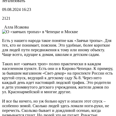
легализовать
09.08.2024 16:23
2121
Алла Исакова
Есть у нашего народа такое понятие как «Заячьи тропы». Для
тех, кто не понимает, поясним. Это удобные, более короткие
для людей пути передвижения к тому или иному объекту.
Чаще всего, идущие к домам, школам и детским садам.
Таких вот «заячьих троп» полно практически в каждом
населенном пункте. Есть они и в Кирово-Чепецке. К примеру,
за бывшим магазином «Свет-декор» на проспекте России есть
крутой спуск, ведущий к детскому саду № 8. Через него
каждый день идет настоящий людской трафик. Это родители
и дети упомянутого детского учреждения, жители домов по
ул. Красноармейской и многие другие.
И все бы ничего, но уж больно крут и опасен этот спуск –
особенно зимой. Сколько людей здесь ломали ноги-руки, не
перечесть. Скользко бывает и дождливой осенью, когда
размывается грунт. Но людей это не пугает. Рукастые