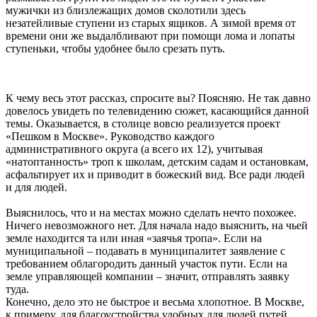
мужички из близлежащих домов сколотили здесь
незатейливые ступени из старых ящиков. А зимой время от
времени они же выдалбливают при помощи лома и лопаты
ступеньки, чтобы удобнее было срезать путь.
К чему весь этот рассказ, спросите вы? Поясняю. Не так давно
довелось увидеть по телевидению сюжет, касающийся данной
темы. Оказывается, в столице вовсю реализуется проект
«Пешком в Москве». Руководство каждого
административного округа (а всего их 12), учитывая
«натоптанность» троп к школам, детским садам и остановкам,
асфальтирует их и приводит в божеский вид. Все ради людей
и для людей.
Выяснилось, что и на местах можно сделать нечто похожее.
Ничего невозможного нет. Для начала надо выяснить, на чьей
земле находится та или иная «заячья тропа». Если на
муниципальной – подавать в муниципалитет заявление с
требованием облагородить данный участок пути. Если на
земле управляющей компании – значит, отправлять заявку
туда.
Конечно, дело это не быстрое и весьма хлопотное. В Москве,
к примеру, для благоустройства удобных для людей путей