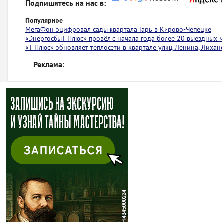
Подпишитесь на нас в:
Популярное
МегаФон оцифровал сады квартала Гарь в Кирово-Чепецке
«ЭнергосбыТ Плюс» провёл с начала года более 20 выездных 
«Т Плюс» обновляет теплосети в квартале улиц Ленина, Лиха
Реклама: