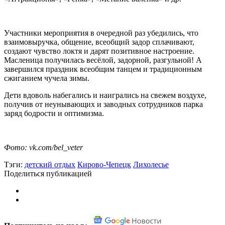
Участники мероприятия в очередной раз убедились, что
взаимовыручка, общение, всеобщий задор сплачивают,
создают чувство локтя и дарят позитивное настроение.
Масленица получилась весёлой, задорной, разгульной! А
завершился праздник всеобщим танцем и традиционным
сжиганием чучела зимы.
Дети вдоволь набегались и наигрались на свежем воздухе,
получив от неунывающих и заводных сотрудников парка
заряд бодрости и оптимизма.
Фото: vk.com/bel_veter
Тэги:
детский отдых
Кирово-Чепецк
Лихолесье
Поделиться публикацией