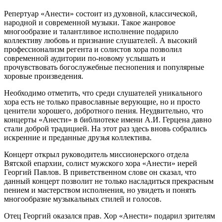
Репертуар «Анести» состоит из духовной, классической,
народной и современной музыки. Такое жанровое
многообразие и талантливое исполнение подарило
коллективу любовь и признание слушателей. А высокий
профессионализм регента и солистов хора позволил
современной аудитории по-новому услышать и
прочувствовать богослужебные песнопения и популярные
хоровые произведения.
Необходимо отметить, что среди слушателей уникального
хора есть не только православные верующие, но и просто
ценители хорошего, добротного пения. Неудвительно, что
концерты «Анести» в библиотеке имени А.И. Герцена давно
стали доброй традицией. На этот раз здесь вновь собрались
искренние и преданные друзья коллектива.
Концерт открыл руководитель миссионерского отдела
Вятской епархии, солист мужского хора «Анести» иерей
Георгий Павлов. В приветственном слове он сказал, что
данный концерт позволит не только насладиться прекрасным
пением и мастерством исполнения, но увидеть и понять
многообразие музыкальных стилей и голосов.
Отец Георгий оказался прав. Хор «Анести» подарил зрителям