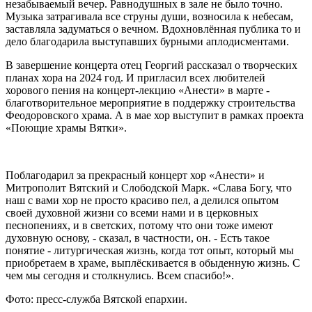
незабываемый вечер. Равнодушных в зале не было точно.
Музыка затрагивала все струны души, возносила к небесам,
заставляла задуматься о вечном. Вдохновлённая публика то и
дело благодарила выступавших бурными аплодисментами.
В завершение концерта отец Георгий рассказал о творческих
планах хора на 2024 год. И пригласил всех любителей
хорового пения на концерт-лекцию «Анести» в марте -
благотворительное мероприятие в поддержку строительства
Феодоровского храма. А в мае хор выступит в рамках проекта
«Поющие храмы Вятки».
Поблагодарил за прекрасный концерт хор «Анести» и
Митрополит Вятский и Слободской Марк. «Слава Богу, что
наш с вами хор не просто красиво пел, а делился опытом
своей духовной жизни со всеми нами и в церковных
песнопениях, и в светских, потому что они тоже имеют
духовную основу, - сказал, в частности, он. - Есть такое
понятие - литургическая жизнь, когда тот опыт, который мы
приобретаем в храме, выплёскивается в обыденную жизнь. С
чем мы сегодня и столкнулись. Всем спасибо!».
Фото: пресс-служба Вятской епархии.