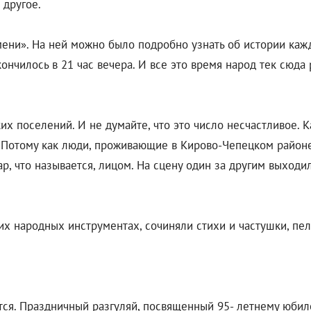
 другое.
ени». На ней можно было подробно узнать об истории кажд
ончилось в 21 час вечера. И все это время народ тек сюда 
ких поселений. И не думайте, что это число несчастливое.
а. Потому как люди, проживающие в Кирово-Чепецком район
ар, что называется, лицом. На сцену один за другим выход
х народных инструментах, сочиняли стихи и частушки, пели
тся. Праздничный разгуляй, посвященный 95- летнему юбил