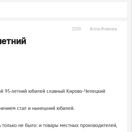
2250
Алла Исакова
летний
свой 95-летний юбилей славный Кирово-Чепецкий
лючением стал и нынешний юбилей.
 только не было: и товары местных производителей,