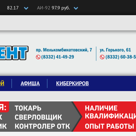
82.17
АИ-92
97.9 руб.
ОЙ
АФИША
КИБЕРКИРОВ