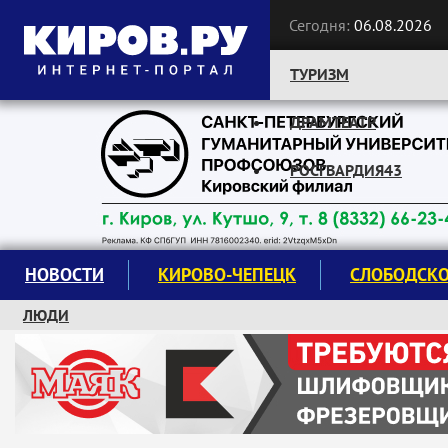
Сегодня:
06.08.2026
ТУРИЗМ
ДРАМТЕАТР
Следите за новостями:
РОСГВАРДИЯ43
НОВОСТИ
КИРОВО-ЧЕПЕЦК
СЛОБОДСК
ЛЮДИ
КРУЖКИ И СЕКЦИИ
ЗАВОДУ "МАЯК" 85 ЛЕТ
ЭКОЛОГИЯ