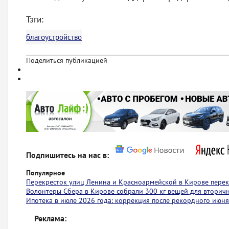
Тэги:
благоустройство
Поделиться публикацией
Подпишитесь на нас в:
Популярное
Перекресток улиц Ленина и Красноармейской в Кирове пере
Волонтеры Сбера в Кирове собрали 300 кг вещей для вторич
Ипотека в июле 2026 года: коррекция после рекордного июня
Реклама: