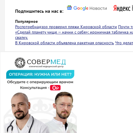
Подпишитесь на нас в:
Популярное
Роспотребнадзор проверил пляжи Кировской области
Почти т
«Сделай планету чище — начни с себя»: ироничная табличка 
свалку.
В Кировской области объявлена ракетная опасность
Что дела