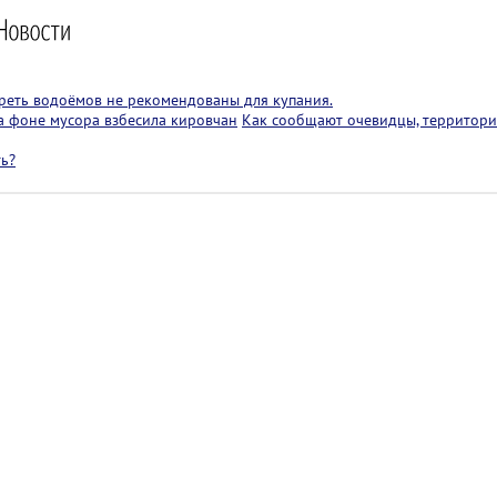
реть водоёмов не рекомендованы для купания.
на фоне мусора взбесила кировчан
Как сообщают очевидцы, территори
ть?