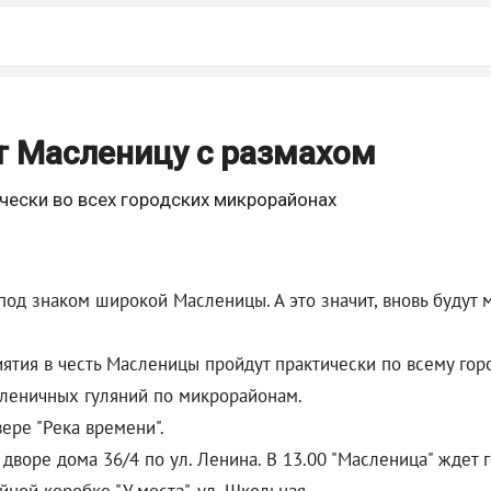
т Масленицу с размахом
ески во всех городских микрорайонах
под знаком широкой Масленицы. А это значит, вновь будут 
тия в честь Масленицы пройдут практически по всему город
асленичных гуляний по микрорайонам.
вере "Река времени".
о дворе дома 36/4 по ул. Ленина. В 13.00 "Масленица" ждет г