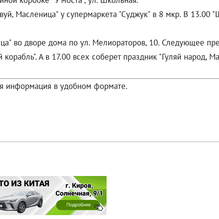
ной коробке "У моста", ул. Школьная.
твуй, Масленица" у супермаркета "Суджук" в 8 мкр. В 13.00
ица" во дворе дома по ул. Мелиораторов, 10. Следующее пред
корабль". А в 17.00 всех соберет праздник "Гуляй народ, М
ая информация в удобном формате.