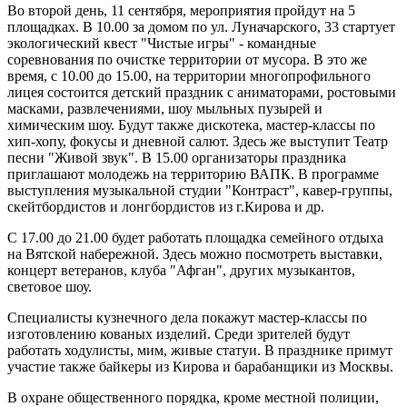
Во второй день, 11 сентября, мероприятия пройдут на 5
площадках. В 10.00 за домом по ул. Луначарского, 33 стартует
экологический квест "Чистые игры" - командные
соревнования по очистке территории от мусора. В это же
время, с 10.00 до 15.00, на территории многопрофильного
лицея состоится детский праздник с аниматорами, ростовыми
масками, развлечениями, шоу мыльных пузырей и
химическим шоу. Будут также дискотека, мастер-классы по
хип-хопу, фокусы и дневной салют. Здесь же выступит Театр
песни "Живой звук". В 15.00 организаторы праздника
приглашают молодежь на территорию ВАПК. В программе
выступления музыкальной студии "Контраст", кавер-группы,
скейтбордистов и лонгбордистов из г.Кирова и др.
С 17.00 до 21.00 будет работать площадка семейного отдыха
на Вятской набережной. Здесь можно посмотреть выставки,
концерт ветеранов, клуба "Афган", других музыкантов,
световое шоу.
Специалисты кузнечного дела покажут мастер-классы по
изготовлению кованых изделий. Среди зрителей будут
работать ходулисты, мим, живые статуи. В празднике примут
участие также байкеры из Кирова и барабанщики из Москвы.
В охране общественного порядка, кроме местной полиции,