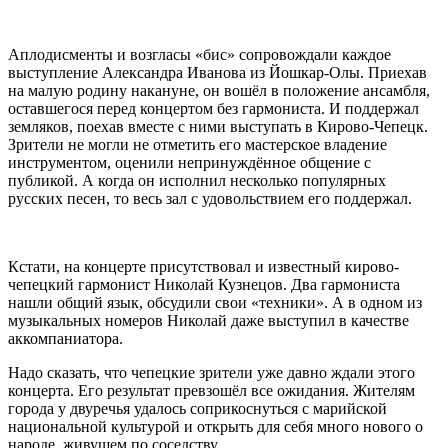
Аплодисменты и возгласы «бис» сопровождали каждое
выступление Александра Иванова из Йошкар-Олы. Приехав
на малую родину накануне, он вошёл в положение ансамбля,
оставшегося перед концертом без гармониста. И поддержал
земляков, поехав вместе с ними выступать в Кирово-Чепецк.
Зрители не могли не отметить его мастерское владение
инструментом, оценили непринуждённое общение с
публикой. А когда он исполнил несколько популярных
русских песен, то весь зал с удовольствием его поддержал.
Кстати, на концерте присутствовал и известный кирово-
чепецкий гармонист Николай Кузнецов. Два гармониста
нашли общий язык, обсудили свои «техники». А в одном из
музыкальных номеров Николай даже выступил в качестве
аккомпаниатора.
Надо сказать, что чепецкие зрители уже давно ждали этого
концерта. Его результат превзошёл все ожидания. Жителям
города у двуречья удалось соприкоснуться с марийской
национальной культурой и открыть для себя много нового о
народе, живущем по соседству.