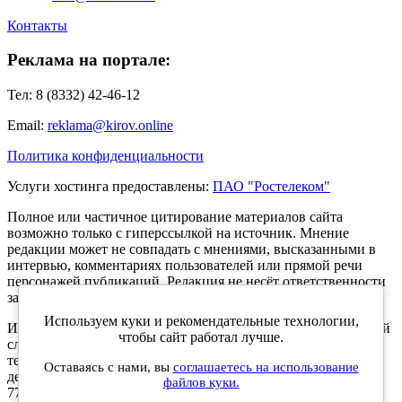
Контакты
Реклама на портале:
Тел: 8 (8332) 42-46-12
Email:
reklama@kirov.online
Политика конфиденциальности
Услуги хостинга предоставлены:
ПАО "Ростелеком"
Полное или частичное цитирование материалов сайта
возможно только с гиперссылкой на источник. Мнение
редакции может не совпадать с мнениями, высказанными в
интервью, комментариях пользователей или прямой речи
персонажей публикаций. Редакция не несёт ответственности
за текст комментариев читателей.
Используем куки и рекомендательные технологии,
Интернет-портал Kirov.online зарегистрирован в Федеральной
чтобы сайт работал лучше.
службе по надзору в сфере связи, информационных
технологий и массовых коммуникаций (Роскомнадзор) 5
Оставаясь с нами, вы
соглашаетесь на использование
декабря 2019 года. Регистрационный номер ЭЛ № ФС 77 -
файлов куки.
77189.