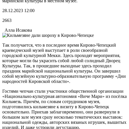
марийской культуры в местном музее.
28.12.2023 12:00
2663
Алла Исакова
Так получается, что в последнее время Кирово-Чепецкий
краеведческий музей выступает в роли своеобразной
городской культурной Мекки. Здесь проходят мероприятия,
которые могли бы украсить собой любой солидный Дворец
Культуры. Так, в прошедшие выходные здесь проходил
праздник марийской национальной культуры. Он завершил
собой музейную культурно-образовательную программу «Дни
народностей Кировской области».
Гостями чепчан стали участники общественной организации
«Национально-культурная автономия «Виче Мари» из посёлка
Кильмезь. Причём, по словам сотрудников музея,
подготовились кильмезяне к визиту в Кирово-Чепецк
основательно. Приехав заблаговременно, они развернули в
большом зале музея сразу несколько тематических выставок:
национальной одежды, авторских вязаных игрушек, вышитых
изделий. И даже устроили дегустацию.