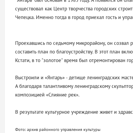
"Янтарь" был основан в 1985 году. А появился он б
существовал как Центр творчества городских строи
Чепецка. Именно тогда в город приехал гость и упр
Проехавшись по седьмому микрорайону, он созвал ру
составить план по благоустройству. В этот план вкл
Кстати, в то "золотое" время был отремонтирован г
Выстроили и «Янтарь» - детище ленинградских маст
А благодаря талантливому ленинградскому скульпто
композицией «Слияние рек».
В результате культурное учреждение живет и здрав
Фото: архив районного управления культуры