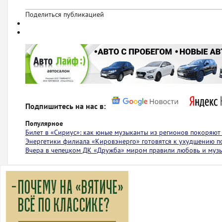
Поделиться публикацией
Подпишитесь на нас в:
Популярное
Билет в «Сириус»: как юные музыканты из регионов покоряю
Энергетики филиала «Кировэнерго» готовятся к ухудшению п
Вчера в чепецком ДК «Дружба» миром правили любовь и муз