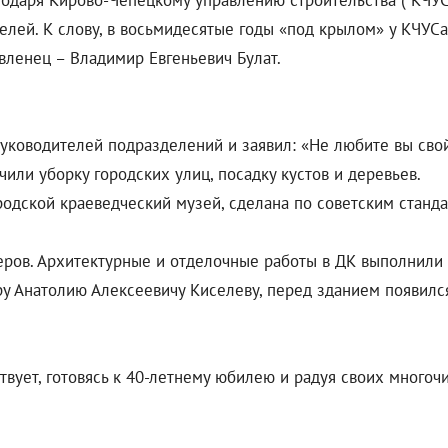
лагодаря Кирово-Чепецкому управлению строительства ( КЧУС
телей. К слову, в восьмидесятые годы «под крылом» у КЧУ
авленец – Владимир Евгеньевич Булат.
ководителей подразделений и заявил: «Не любите вы свой 
ючили уборку городских улиц, посадку кустов и деревьев.
ородской краеведческий музей, сделана по советским станда
еров. Архитектурные и отделочные работы в ДК выполнили
ру Анатолию Алексеевичу Киселеву, перед зданием появилс
ствует, готовясь к 40-летнему юбилею и радуя своих много