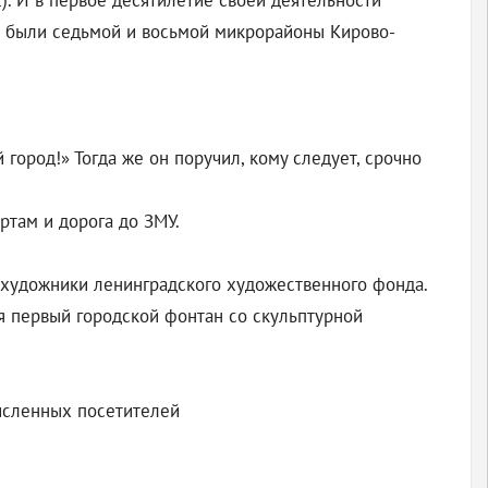
). И в первое десятилетие своей деятельности
Са были седьмой и восьмой микрорайоны Кирово-
город!» Тогда же он поручил, кому следует, срочно
ртам и дорога до ЗМУ.
 художники ленинградского художественного фонда.
я первый городской фонтан со скульптурной
численных посетителей