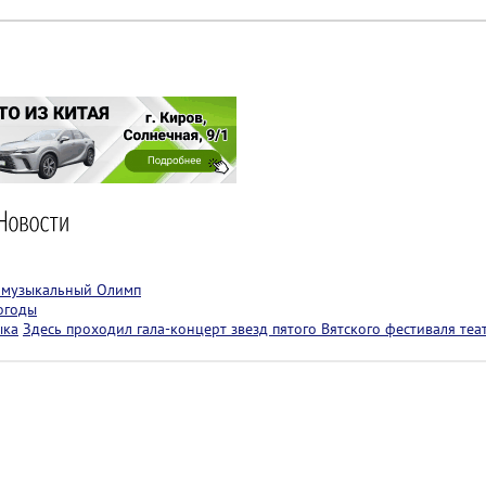
т музыкальный Олимп
огоды
ыка
Здесь проходил гала-концерт звезд пятого Вятского фестиваля теа