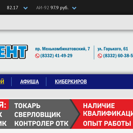
82.17
АИ-92
97.9 руб.
ОЙ
АФИША
КИБЕРКИРОВ