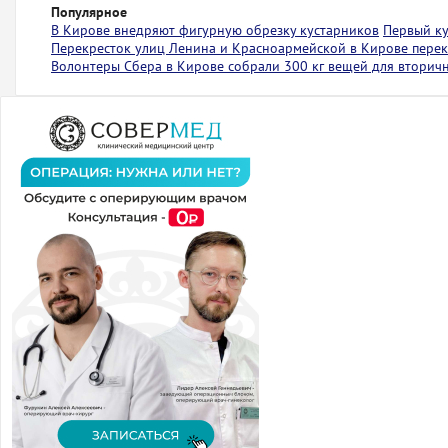
Популярное
В Кирове внедряют фигурную обрезку кустарников
Первый ку
Перекресток улиц Ленина и Красноармейской в Кирове пере
Волонтеры Сбера в Кирове собрали 300 кг вещей для вторич