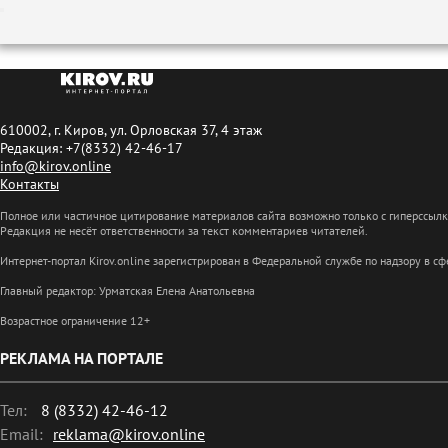
610002, г. Киров, ул. Орловская 37, 4 этаж
Редакция: +7(8332) 42-46-17
info@kirov.online
Контакты
Полное или частичное цитирование материалов сайта возможно только с гиперссыл
Редакция не несёт ответственности за текст комментариев читателей.
Интернет-портал Kirov.online зарегистрирован в Федеральной службе по надзору в 
Главный редактор: Урматская Елена Анатольевна
Возрастное ограничение 12+
РЕКЛАМА НА ПОРТАЛЕ
Тел:
8 (8332) 42-46-12
Email:
reklama@kirov.online