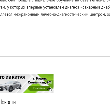
лева. Она прошла специальное обучение на базе Региональ
ам, у которых впервые установлен диагноз «сахарный диаб
вляется межрайонным лечебно-диагностическим центром, з