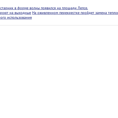
старник в форме волны появился на площади Лепсе.
кроют на выходные
На оживленном перекрестке пройдет замена теплов
ного использования