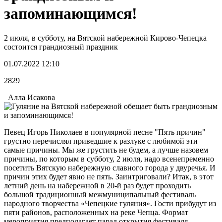
запоминающимся!
2 июля, в субботу, на Вятской набережной Кирово-Чепецка
состоится грандиозный праздник
01.07.2022 12:10
2829
Алла Исакова
Певец Игорь Николаев в популярной песне "Пять причин"
грустно перечислял приведшие к разлуке с любимой эти
самые причины. Мы же грустить не будем, а лучше назовем
причины, по которым в субботу, 2 июля, надо всенепременно
посетить Вятскую набережную славного города у двуречья. И
причин этих будет явно не пять. Заинтриговали? Итак, в этот
летний день на набережной в 20-й раз будет проходить
большой традиционный межмуниципальный фестиваль
народного творчества «Чепецкие гуляния». Гости прибудут из
пяти районов, расположенных на реке Чепца. Формат
мероприятия предполагает парад открытия фестиваля,