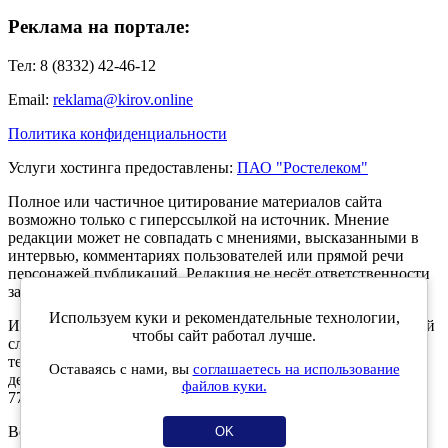
Реклама на портале:
Тел: 8 (8332) 42-46-12
Email:
reklama@kirov.online
Политика конфиденциальности
Услуги хостинга предоставлены:
ПАО "Ростелеком"
Полное или частичное цитирование материалов сайта
возможно только с гиперссылкой на источник. Мнение
редакции может не совпадать с мнениями, высказанными в
интервью, комментариях пользователей или прямой речи
персонажей публикаций. Редакция не несёт ответственности
за текст комментариев читателей.
Используем куки и рекомендательные технологии,
Интернет-портал Kirov.online зарегистрирован в Федеральной
чтобы сайт работал лучше.
службе по надзору в сфере связи, информационных
технологий и массовых коммуникаций (Роскомнадзор) 5
Оставаясь с нами, вы
соглашаетесь на использование
декабря 2019 года. Регистрационный номер ЭЛ № ФС 77 -
файлов куки.
77189.
Возрастное ограничение 12+
OK