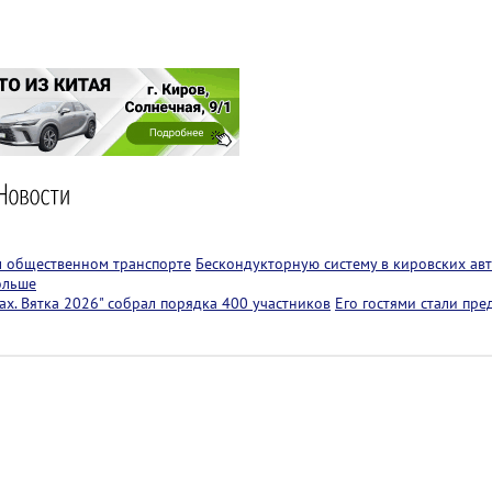
м общественном транспорте
Бескондукторную систему в кировских авт
ольше
х. Вятка 2026" собрал порядка 400 участников
Его гостями стали пр