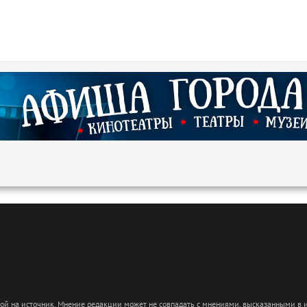
кой на источник. Мнение редакции может не совпадать с мнениями, высказанными в