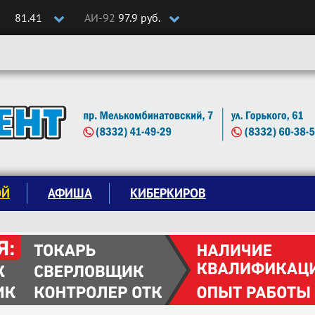
81.41
АИ-92
97.9 руб.
ОЙ
АФИША
КИБЕРКИРОВ