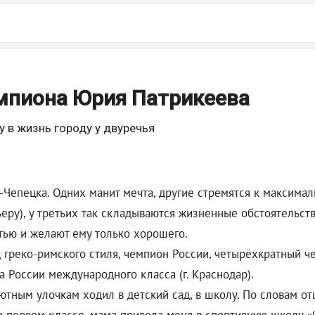
емпиона Юрия Патрикеева
 в жизнь городу у двуречья
о-Чепецка. Одних манит мечта, другие стремятся к максима
ьеру), у третьих так складываются жизненные обстоятельст
стью и желают ему только хорошего.
 греко-римского стиля, чемпион России, четырёхкратный 
а России международного класса (г. Краснодар).
тным улочкам ходил в детский сад, в школу. По словам отц