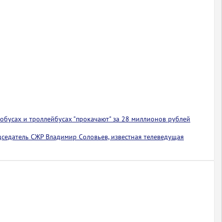
обусах и троллейбусах "прокачают" за 28 миллионов рублей
едседатель СЖР Владимир Соловьев, известная телеведущая