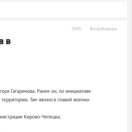
2945
Алла Исакова
а в
оря Гагаринова. Ранее он, по инициативе
территорию. Там являлся главой военно-
нистрации Кирово-Чепецка.