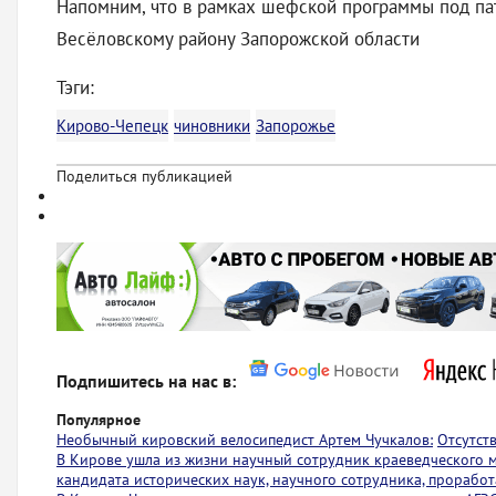
Напомним, что в рамках шефской программы под па
Весёловскому району Запорожской области
Тэги:
Кирово-Чепецк
чиновники
Запорожье
Поделиться публикацией
Подпишитесь на нас в:
Популярное
Необычный кировский велосипедист Артем Чучкалов:
Отсутст
В Кирове ушла из жизни научный сотрудник краеведческого 
кандидата исторических наук, научного сотрудника, проработ