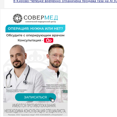
В Кирово-Чепецке временно ограничена продажа газа на АГЗ