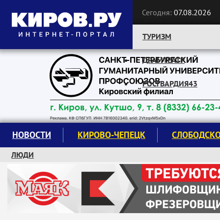
Сегодня:
07.08.2026
ТУРИЗМ
ДРАМТЕАТР
Следите за новостями:
РОСГВАРДИЯ43
НОВОСТИ
КИРОВО-ЧЕПЕЦК
СЛОБОДСК
ЛЮДИ
КРУЖКИ И СЕКЦИИ
ЗАВОДУ "МАЯК" 85 ЛЕТ
ЭКОЛОГИЯ