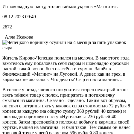
И шоколадную пасту, что он тайком украл в «Магните».
08.12.2023 09:49
2672
Алла Исакова
Житель Кирово-Чепецка попался на мелочи. В мае этого года
захотелось ему побаловать себя сыром и шоколадно-ореховой
пастой: такой вот он был сластёна и гурман. Зашёл в
близлежащий «Магнит» на Луговой. А денег, как на грех, в
карманах не оказалось. Что делать? Сыр и паста манили…
В голове у незадачливого покупателя созрел нехитрый план:
взять тайком товар с полок, припрятать и потихонечку
смыться из магазина. Сказано - сделано. Таким вот образом,
он снял с витрины пять упаковок сыра стоимостью 72 рубля 8
копеек за каждую (на общую сумму 360 рублей 40 копеек) и
шоколадно-ореховую пасту «Нутелла» за 236 рублей 40
копеек. Затем преспокойно положил добычу в карманы своей
куртки, вышел из магазина - и был таков. Тем самым он нанес
торговой точке ущерб размером 596 рублей 80 копеек.