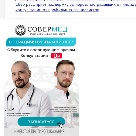
Сбер расширяет поддержку селлеров, пострадавших от инциден
консультации от профильных специалистов