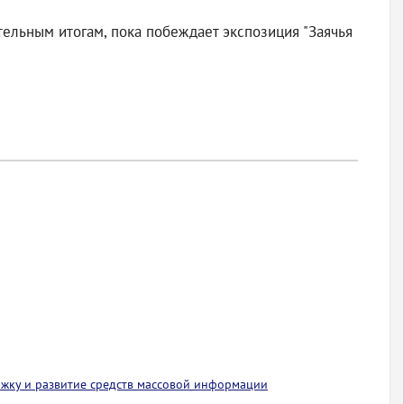
тельным итогам, пока побеждает экспозиция "Заячья
ржку и развитие средств массовой информации