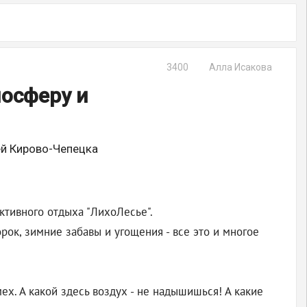
3400
Алла Исакова
мосферу и
ей Кирово-Чепецка
ктивного отдыха "ЛихоЛесье".
ок, зимние забавы и угощения - все это и многое
ех. А какой здесь воздух - не надышишься! А какие