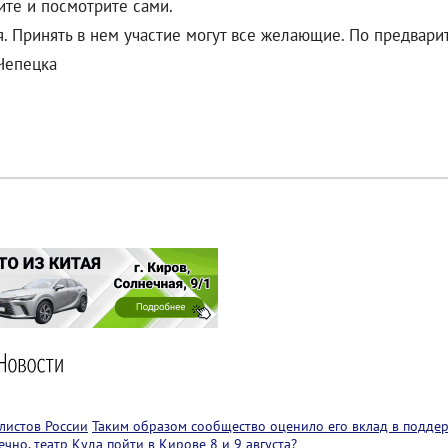
ите и посмотрите сами.
я. Принять в нем участие могут все желающие. По предвари
-Чепецка
листов России
Таким образом сообщество оценило его вклад в подде
чно, театр
Куда пойти в Кирове 8 и 9 августа?