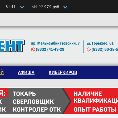
81.41
АИ-92
97.9 руб.
ОЙ
АФИША
КИБЕРКИРОВ