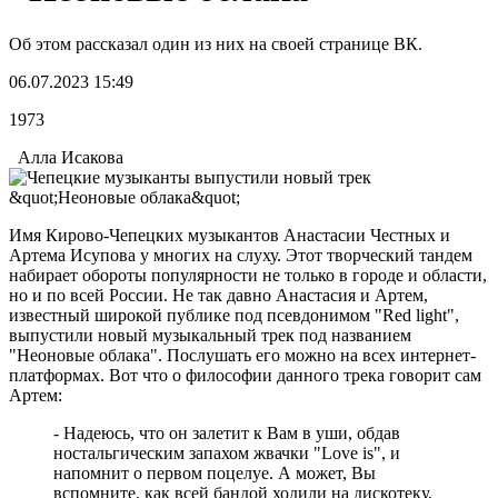
Об этом рассказал один из них на своей странице ВК.
06.07.2023 15:49
1973
Алла Исакова
Имя Кирово-Чепецких музыкантов Анастасии Честных и
Артема Исупова у многих на слуху. Этот творческий тандем
набирает обороты популярности не только в городе и области,
но и по всей России. Не так давно Анастасия и Артем,
известный широкой публике под псевдонимом "Red light",
выпустили новый музыкальный трек под названием
"Неоновые облака". Послушать его можно на всех интернет-
платформах. Вот что о философии данного трека говорит сам
Артем:
- Надеюсь, что он залетит к Вам в уши, обдав
ностальгическим запахом жвачки "Love is", и
напомнит о первом поцелуе. А может, Вы
вспомните, как всей бандой ходили на дискотеку,