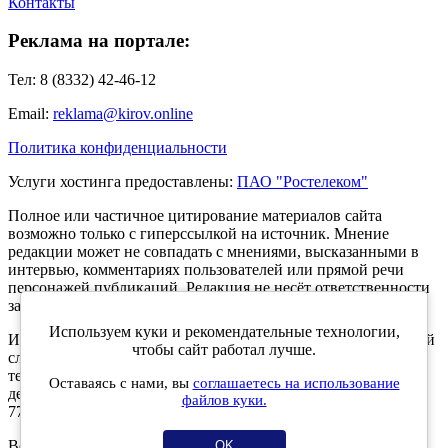
Контакты
Реклама на портале:
Тел: 8 (8332) 42-46-12
Email:
reklama@kirov.online
Политика конфиденциальности
Услуги хостинга предоставлены:
ПАО "Ростелеком"
Полное или частичное цитирование материалов сайта
возможно только с гиперссылкой на источник. Мнение
редакции может не совпадать с мнениями, высказанными в
интервью, комментариях пользователей или прямой речи
персонажей публикаций. Редакция не несёт ответственности
за текст комментариев читателей.
Используем куки и рекомендательные технологии,
Интернет-портал Kirov.online зарегистрирован в Федеральной
чтобы сайт работал лучше.
службе по надзору в сфере связи, информационных
технологий и массовых коммуникаций (Роскомнадзор) 5
Оставаясь с нами, вы
соглашаетесь на использование
декабря 2019 года. Регистрационный номер ЭЛ № ФС 77 -
файлов куки.
77189.
Возрастное ограничение 12+
OK