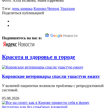
Фото: Алла Исакова, Майя Ефремова
Тэги:
день химика
Кирово-Чепецк
Уралхим
Поделиться публикацией
Подпишитесь на нас в:
Красота и здоровье в городе
Кировские ветеринары спасли ушастую ежиху
У колючей пациентки возникли проблемы с репродуктивной
системой.
05.08.2026