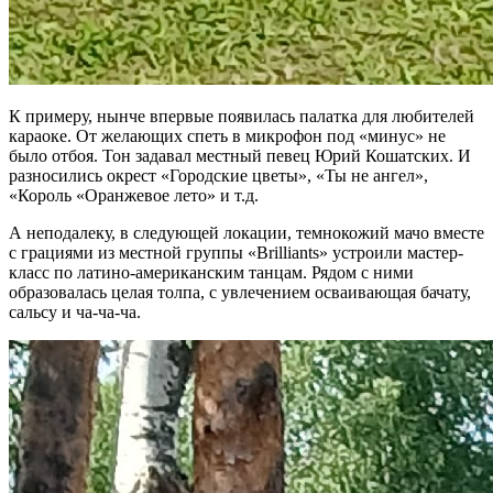
К примеру, нынче впервые появилась палатка для любителей
караоке. От желающих спеть в микрофон под «минус» не
было отбоя. Тон задавал местный певец Юрий Кошатских. И
разносились окрест «Городские цветы», «Ты не ангел»,
«Король «Оранжевое лето» и т.д.
А неподалеку, в следующей локации, темнокожий мачо вместе
с грациями из местной группы «Brilliants» устроили мастер-
класс по латино-американским танцам. Рядом с ними
образовалась целая толпа, с увлечением осваивающая бачату,
сальсу и ча-ча-ча.