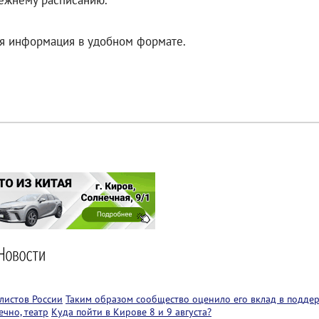
режнему расписанию.
ая информация в удобном формате.
листов России
Таким образом сообщество оценило его вклад в подде
чно, театр
Куда пойти в Кирове 8 и 9 августа?