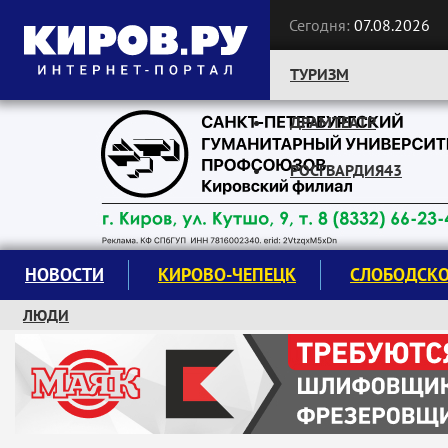
Сегодня:
07.08.2026
ТУРИЗМ
ДРАМТЕАТР
Следите за новостями:
РОСГВАРДИЯ43
НОВОСТИ
КИРОВО-ЧЕПЕЦК
СЛОБОДСК
ЛЮДИ
КРУЖКИ И СЕКЦИИ
ЗАВОДУ "МАЯК" 85 ЛЕТ
ЭКОЛОГИЯ