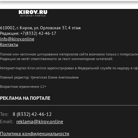
610002, г. Киров, ул. Орловская 37, 4 этаж
Редакция: +7(8332) 42-46-17
info@kirov.online
Контакты
Полное или частичное цитирование материалов сайта возможно только с гиперссыл
Редакция не несёт ответственности за текст комментариев читателей.
Интернет-портал Kirov.online зарегистрирован в Федеральной службе по надзору в 
Главный редактор: Урматская Елена Анатольевна
Возрастное ограничение 12+
РЕКЛАМА НА ПОРТАЛЕ
Тел:
8 (8332) 42-46-12
Email:
reklama@kirov.online
Политика конфиденциальности