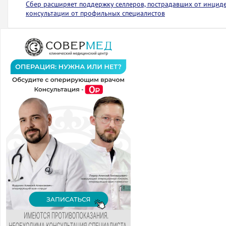
Сбер расширяет поддержку селлеров, пострадавших от инциден
консультации от профильных специалистов