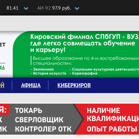
81.41
АИ-92
97.9 руб.
ОЙ
АФИША
КИБЕРКИРОВ