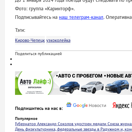
До 1 января 2024 года поезда будут следовать по п
Фото: группа «Каринторф».
Подписывайтесь на
наш телеграм-канал
. Оперативн
Тэги:
Кирово-Чепецк
узкоколейка
Поделиться публикацией
Подпишитесь на нас в:
Популярное
Губернатор Александр Соколов удостоен медали Союза журна
День физкультурника, федеральные звезды в Радужном и, коне