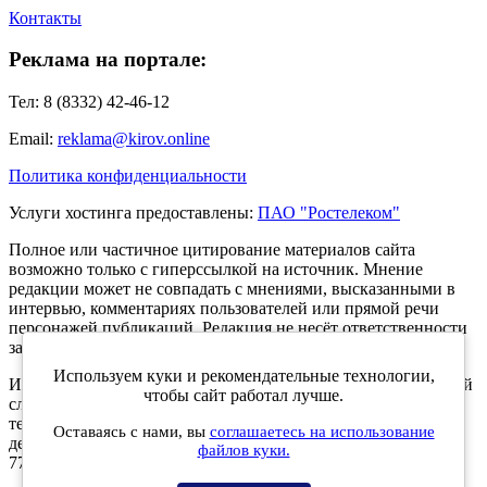
Контакты
Реклама на портале:
Тел: 8 (8332) 42-46-12
Email:
reklama@kirov.online
Политика конфиденциальности
Услуги хостинга предоставлены:
ПАО "Ростелеком"
Полное или частичное цитирование материалов сайта
возможно только с гиперссылкой на источник. Мнение
редакции может не совпадать с мнениями, высказанными в
интервью, комментариях пользователей или прямой речи
персонажей публикаций. Редакция не несёт ответственности
за текст комментариев читателей.
Используем куки и рекомендательные технологии,
Интернет-портал Kirov.online зарегистрирован в Федеральной
чтобы сайт работал лучше.
службе по надзору в сфере связи, информационных
технологий и массовых коммуникаций (Роскомнадзор) 5
Оставаясь с нами, вы
соглашаетесь на использование
декабря 2019 года. Регистрационный номер ЭЛ № ФС 77 -
файлов куки.
77189.