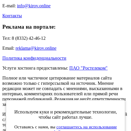
E-mail:
info@kirov.online
Контакты
Реклама на портале:
Тел: 8 (8332) 42-46-12
Email:
reklama@kirov.online
Политика конфиденциальности
Услуги хостинга предоставлены:
ПАО "Ростелеком"
Полное или частичное цитирование материалов сайта
возможно только с гиперссылкой на источник. Мнение
редакции может не совпадать с мнениями, высказанными в
интервью, комментариях пользователей или прямой речи
персонажей публикаций. Редакция не несёт ответственности
за текст комментариев читателей.
Используем куки и рекомендательные технологии,
Интернет-портал Kirov.online зарегистрирован в Федеральной
чтобы сайт работал лучше.
службе по надзору в сфере связи, информационных
технологий и массовых коммуникаций (Роскомнадзор) 5
Оставаясь с нами, вы
соглашаетесь на использование
декабря 2019 года. Регистрационный номер ЭЛ № ФС 77 -