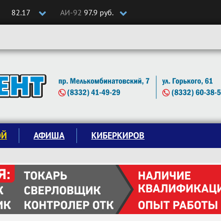
82.17
АИ-92
97.9 руб.
ОЙ
АФИША
КИБЕРКИРОВ