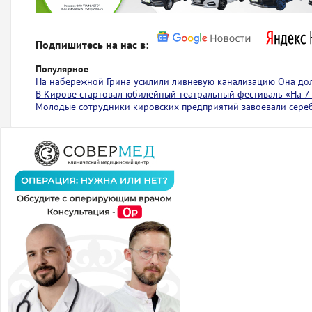
Подпишитесь на нас в:
Популярное
На набережной Грина усилили ливневую канализацию
Она до
В Кирове стартовал юбилейный театральный фестиваль «На 7
Молодые сотрудники кировских предприятий завоевали сере