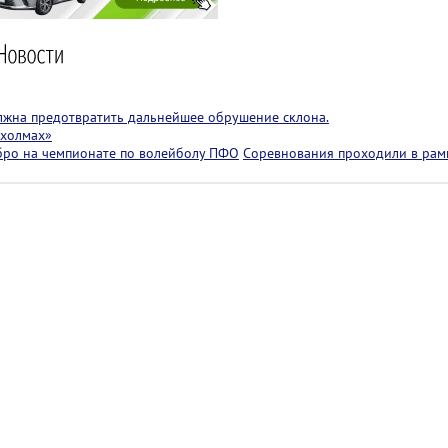
лжна предотвратить дальнейшее обрушение склона.
 холмах»
бро на чемпионате по волейболу ПФО
Соревнования проходили в рам