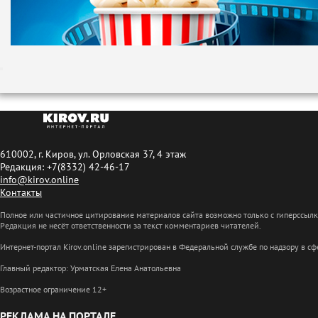
610002, г. Киров, ул. Орловская 37, 4 этаж
Редакция: +7(8332) 42-46-17
info@kirov.online
Контакты
Полное или частичное цитирование материалов сайта возможно только с гиперссыл
Редакция не несёт ответственности за текст комментариев читателей.
Интернет-портал Kirov.online зарегистрирован в Федеральной службе по надзору в 
Главный редактор: Урматская Елена Анатольевна
Возрастное ограничение 12+
РЕКЛАМА НА ПОРТАЛЕ