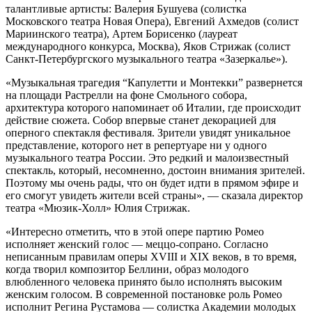
талантливые артисты: Валерия Бушуева (солистка
Московского театра Новая Опера), Евгений Ахмедов (солист
Мариинского театра), Артем Борисенко (лауреат
международного конкурса, Москва), Яков Стрижак (солист
Санкт-Петербургского музыкального театра «Зазеркалье»).
«Музыкальная трагедия “Капулетти и Монтекки” развернется
на площади Растрелли на фоне Смольного собора,
архитектура которого напоминает об Италии, где происходит
действие сюжета. Собор впервые станет декорацией для
оперного спектакля фестиваля. Зрители увидят уникальное
представление, которого нет в репертуаре ни у одного
музыкального театра России. Это редкий и малоизвестный
спектакль, который, несомненно, достоин внимания зрителей.
Поэтому мы очень рады, что он будет идти в прямом эфире и
его смогут увидеть жители всей страны», — сказала директор
театра «Мюзик-Холл» Юлия Стрижак.
«Интересно отметить, что в этой опере партию Ромео
исполняет женский голос — меццо-сопрано. Согласно
неписанным правилам оперы XVIII и XIX веков, в то время,
когда творил композитор Беллини, образ молодого
влюбленного человека принято было исполнять высоким
женским голосом. В современной постановке роль Ромео
исполнит Регина Рустамова — солистка Академии молодых