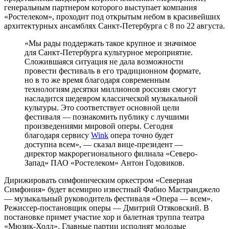
генеральным партнером которого выступает компания
«Ростелеком», проходит под открытым небом в красивейших
архитектурных ансамблях Санкт-Петербурга с 8 по 22 августа.
«Мы рады поддержать такое крупное и значимое
для Санкт-Петербурга культурное мероприятие.
Сложившаяся ситуация не дала возможности
провести фестиваль в его традиционном формате,
но в то же время благодаря современным
технологиям десятки миллионов россиян смогут
насладится шедевром классической музыкальной
культуры. Это соответствует основной цели
фестиваля — познакомить публику с лучшими
произведениями мировой оперы. Сегодня
благодаря сервису
Wink
опера точно будет
доступна всем», — сказал вице-президент —
директор макрорегионального филиала «Северо-
Запад» ПАО «Ростелеком» Антон Годовиков.
Дирижировать симфоническим оркестром «Северная
Симфония» будет всемирно известный Фабио Мастранджело
— музыкальный руководитель фестиваля «Опера — всем».
Режиссер-постановщик оперы — Дмитрий Отяковский. В
постановке примет участие хор и балетная труппа театра
«Мюзик-Холл». Главные партии исполнят молодые