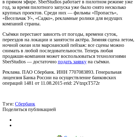
в прямом эфире. SberStudios работает в пилотном режиме уже
год, за время пилотного запуска уже было снято несколько
крупных проектов. Среди них — фильмы «Пропасть»,
«Весельчак У», «Садко», рекламные ролики для ведущих
компаний страны.
Съёмки перестают зависеть от погоды, времени суток,
переездов на локации и занятости актёра. Зимняя сцена летом,
ночной океан или марсианский пейзаж: все сцены можно
снимать в любой последовательности. Теперь любая
продакшн-компания может воспользоваться технологиями
SberStudios — достаточно
подать заявку
на съёмки.
Реклама. ПАО Сбербанк. ИНН 7707083893. Генеральная
лицензия Банка России на осуществление банковских
операций 1481 от 11.08.2015 erid: 2VtzqxT572r
Тэги:
Сбербанк
Поделиться публикацией