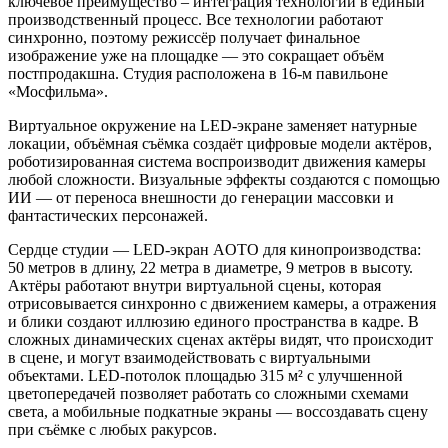
ключевое преимущество – интеграция технологий в единый
производственный процесс. Все технологии работают
синхронно, поэтому режиссёр получает финальное
изображение уже на площадке — это сокращает объём
постпродакшна. Студия расположена в 16-м павильоне
«Мосфильма».
Виртуальное окружение на LED-экране заменяет натурные
локации, объёмная съёмка создаёт цифровые модели актёров,
роботизированная система воспроизводит движения камеры
любой сложности. Визуальные эффекты создаются с помощью
ИИ — от переноса внешности до генерации массовки и
фантастических персонажей.
Сердце студии — LED-экран AOTO для кинопроизводства:
50 метров в длину, 22 метра в диаметре, 9 метров в высоту.
Актёры работают внутри виртуальной сцены, которая
отрисовывается синхронно с движением камеры, а отражения
и блики создают иллюзию единого пространства в кадре. В
сложных динамических сценах актёры видят, что происходит
в сцене, и могут взаимодействовать с виртуальными
объектами. LED-потолок площадью 315 м² с улучшенной
цветопередачей позволяет работать со сложными схемами
света, а мобильные подкатные экраны — воссоздавать сцену
при съёмке с любых ракурсов.