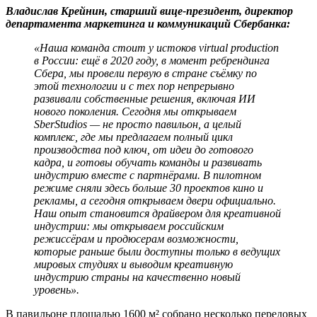
Владислав Крейнин, старший вице-президент, директор
департамента маркетинга и коммуникаций Сбербанка:
«Наша команда стоит у истоков virtual production
в России: ещё в 2020 году, в момент ребрендинга
Сбера, мы провели первую в стране съёмку по
этой технологии и с тех пор непрерывно
развивали собственные решения, включая ИИ
нового поколения. Сегодня мы открываем
SberStudios — не просто павильон, а целый
комплекс, где мы предлагаем полный цикл
производства под ключ, от идеи до готового
кадра, и готовы обучать команды и развивать
индустрию вместе с партнёрами. В пилотном
режиме сняли здесь больше 30 проектов кино и
рекламы, а сегодня открываем двери официально.
Наш опыт становится драйвером для креативной
индустрии: мы открываем российским
режиссёрам и продюсерам возможности,
которые раньше были доступны только в ведущих
мировых студиях и выводим креативную
индустрию страны на качественно новый
уровень».
В павильоне площадью 1600 м² собрано несколько передовых