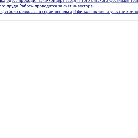
ыка
Здесь проходил гала-концерт звезд пятого Вятского фестиваля теа
ого пруда
Работы проводятся за счет инвестора.
 футбола решилась в серии пенальти
В финале приняли участие коман