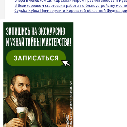
Вчера в чепецком ДК «Дружба» миром правили любовь и муз
В Великорецком стартовали работы по благоустройству местн
Судьба Кубка Премьер-лиги Кировской областной Федерации