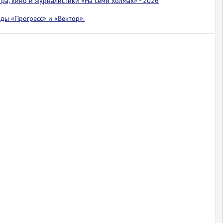
тра, кино и журналистики «На семи холмах» - 2026
ды «Прогресс» и «Вектор».