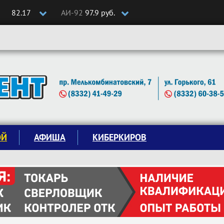
82.17
АИ-92
97.9 руб.
ОЙ
АФИША
КИБЕРКИРОВ