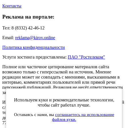
Контакты
Реклама на портале:
Тел: 8 (8332) 42-46-12
Email:
reklama@kirov.online
Политика конфиденциальности
Услуги хостинга предоставлены:
ПАО "Ростелеком"
Полное или частичное цитирование материалов сайта
возможно только с гиперссылкой на источник. Мнение
редакции может не совпадать с мнениями, высказанными в
интервью, комментариях пользователей или прямой речи
персонажей публикаций. Редакция не несёт ответственности
за текст комментариев читателей.
Используем куки и рекомендательные технологии,
Интернет-портал Kirov.online зарегистрирован в Федеральной
чтобы сайт работал лучше.
службе по надзору в сфере связи, информационных
технологий и массовых коммуникаций (Роскомнадзор) 5
Оставаясь с нами, вы
соглашаетесь на использование
декабря 2019 года. Регистрационный номер ЭЛ № ФС 77 -
файлов куки.
77189.