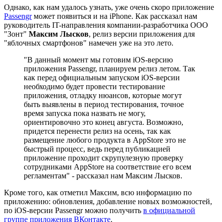
Однако, как нам удалось узнать, уже очень скоро приложение
Passengr
может появиться и на iPhone. Как рассказал нам
руководитель IT-направления компании-разработчика ООО
"Зонт"
Максим Лысков
, релиз версии приложения для
"яблочных смартфонов" намечен уже на это лето.
"В данный момент мы готовим iOS-версию
приложения Passengr, планируем релиз летом. Так
как перед официальным запуском iOS-версии
необходимо будет провести тестирование
приложения, отладку нюансов, которые могут
быть выявлены в период тестирования, точное
время запуска пока назвать не могу,
ориентировочно это конец августа. Возможно,
придется перенести релиз на осень, так как
размещение любого продукта в AppStore это не
быстрый процесс, ведь перед публикацией
приложение проходит скрупулезную проверку
сотрудниками AppStore на соответствие его всем
регламентам" - рассказал нам Максим Лысков.
Кроме того, как отметил Максим, всю информацию по
приложению: обновления, добавление новых возможностей,
по iOS-версии Passengr можно получить
в официальной
группе приложения ВКонтакте
.