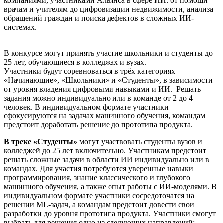
компаниями, участниками Альянса в сфере ИИ: от помощи
врачам и учителям до цифровизации недвижимости, анализа
обращений граждан и поиска дефектов в сложных ИИ-
системах.
В конкурсе могут принять участие школьники и студенты до
25 лет, обучающиеся в колледжах и вузах.
Участники будут соревноваться в трёх категориях
«Начинающие», «Школьники» и «Студенты», в зависимости
от уровня владения цифровыми навыками и ИИ. Решать
задания можно индивидуально или в команде от 2 до 4
человек. В индивидуальном формате участники
сфокусируются на задачах машинного обучения, командам
предстоит доработать решение до прототипа продукта.
В треке «Студенты»
могут участвовать студенты вузов и
колледжей до 25 лет включительно. Участникам предстоит
решать сложные задачи в области ИИ индивидуально или в
командах. Для участия потребуются уверенные навыки
программирования, знание классического и глубокого
машинного обучения, а также опыт работы с ИИ-моделями. В
индивидуальном формате участники сосредоточатся на
решении ML-задач, а командам предстоит довести свои
разработки до уровня прототипа продукта. Участники смогут
выбрать для решения одно из следующих направлений: