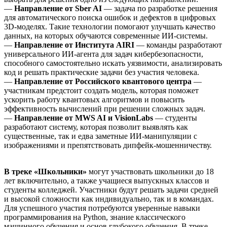
—
Направление от Sber AI
— задача по разработке решения
для автоматического поиска ошибок и дефектов в цифровых
3D-моделях. Такие технологии помогают улучшать качество
данных, на которых обучаются современные ИИ-системы.
—
Направление от Института AIRI
— команды разработают
универсального ИИ-агента для задач кибербезопасности,
способного самостоятельно искать уязвимости, анализировать
код и решать практические задачи без участия человека.
—
Направление от Российского квантового центра
—
участникам предстоит создать модель, которая поможет
ускорить работу квантовых алгоритмов и повысить
эффективность вычислений при решении сложных задач.
—
Направление от MWS AI и VisionLabs
— студенты
разработают систему, которая позволит выявлять как
существенные, так и едва заметные ИИ-манипуляции с
изображениями и препятствовать дипфейк-мошенничеству.
В треке «Школьники»
могут участвовать школьники до 18
лет включительно, а также учащиеся выпускных классов и
студенты колледжей. Участники будут решать задачи средней
и высокой сложности как индивидуально, так и в командах.
Для успешного участия потребуются уверенные навыки
программирования на Python, знание классического
машинного обучения и основ глубокого обучения. В треке