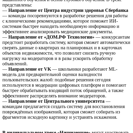
представлены:
—
Направление от Центра индустрии здоровья Сбербанка
— команды посоревнуются в разработке решения для работы
с клиническими рекомендациями, которое поможет ИИ-
системам быстрее находить необходимую информацию и
эффективнее анализировать медицинские документы.
—
Направление от «ДОМ.РФ Технологии»
— конкурсантам
предстоит разработать систему, которая сможет автоматически
сверять данные о квартирах на планировках и в карточках
объектов недвижимости, что позволит снизить ручную
нагрузку на модераторов и в разы ускорить обработку
объявлений.
—
Направление от VK
— школьники разработают ML-
модель для предварительной оценки валидности
пользовательских жалоб: подобные решения сегодня
используются в модерации цифровых платформ и помогают
быстрее обрабатывать входящий поток обращений, а также
эффективнее распределять внимание модераторов.
—
Направление от Центрального университета
—
командам предлагается создать систему для восстановления
повреждённых изображений, которая сможет собирать из
фрагментов исходную картинку и устранять искажения.
В индивидуальном треке «Начинающие»
могут участвовать