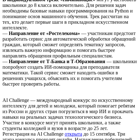
школьники до 8 класса включительно. Для решения задач
необходимы базовые навыки программирования на Python и
понимание основ машинного обучения. Трек рассчитан на
тех, кто делает первые шаги в прикладном искусственном
интеллекте.
—
Направление от «Ростелекома»
— участникам предстоит
разработать сервис для автоматической обработки обращений
граждан, который сможет определять тематику запросов,
извлекать важную информацию и помогать быстрее
направлять обращения профильным специалистам.
—
Направление от Т-Банка и Т-Образования
— школьники
попробуют создать ИИ-помощника для преподавателя
математики. Такой сервис сможет находить ошибки в
решениях учащихся, объяснять их и помогать учителям
быстрее проверять работы.
AI Challenge — международный конкурс по искусственному
интеллекту для детей и молодежи, который помогает ребятам
из России и других стран погрузиться в мир ИИ и прокачать
навыки на реальных задачах технологического бизнеса.
Участие в конкурсе могут принять школьники, а также
студенты колледжей и вузов в возрасте до 25 лет.
Регистрация на AI Challenge
открыта
до 15 сентября. Три
этапа конкурса проходят онлайн. Награждение победителей