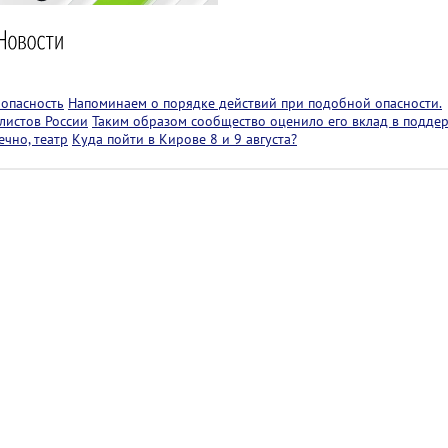
 опасность
Напоминаем о порядке действий при подобной опасности.
листов России
Таким образом сообщество оценило его вклад в подде
чно, театр
Куда пойти в Кирове 8 и 9 августа?