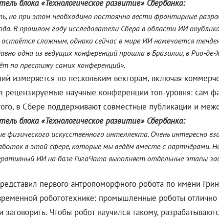
тель блока «Технологическое развитие» Сбербанка:
ть, но при этом необходимо постоянно вести фронтирные разр
ода. В прошлом году исследователи Сбера в области ИИ опублик
х остаётся сложным, однако сейчас в мире ИИ намечается тенде
едавно одна из ведущих конференций прошла в Бразилии, в Рио-д
ёт по престижу самих конференций».
ний измеряется по нескольким векторам, включая коммерч
 рецензируемые научные конференции топ-уровня: сам фак
го, в Сбере поддерживают совместные публикации и межс
тель блока «Технологическое развитие» Сбербанка:
ие физического искусственного интеллекта. Очень интересно в
аботок в этой сфере, которые мы ведём вместе с партнёрами. 
неративный ИИ на базе ГигаЧата выполняет отдельные этапы з
представил первого антропоморфного робота по имени Грин
временной робототехнике: промышленные роботы отлично с
 заговорить. Чтобы робот научился такому, разрабатываются