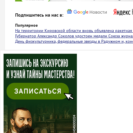
Подпишитесь на нас в:
Популярное
На территории Кировской области вновь объявлена ракетная
Губернатор Александр Соколов удостоен медали Союза журна
День физкультурника, федеральные звезды в Радужном и, коне