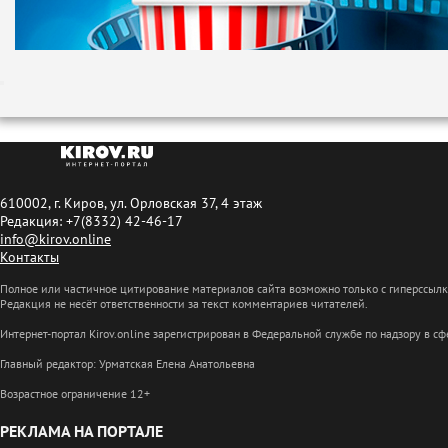
610002, г. Киров, ул. Орловская 37, 4 этаж
Редакция: +7(8332) 42-46-17
info@kirov.online
Контакты
Полное или частичное цитирование материалов сайта возможно только с гиперссыл
Редакция не несёт ответственности за текст комментариев читателей.
Интернет-портал Kirov.online зарегистрирован в Федеральной службе по надзору в 
Главный редактор: Урматская Елена Анатольевна
Возрастное ограничение 12+
РЕКЛАМА НА ПОРТАЛЕ