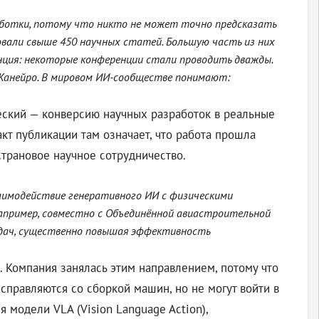
аботки, потому что никто не может точно предсказать
овали свыше 450 научных статей. Большую часть из них
нция: некоторые конференции стали проводить дважды.
е-Жанейро. В мировом ИИ-сообществе понимают:
еский — конверсию научных разработок в реальные
т публикации там означает, что работа прошла
трановое научное сотрудничество.
заимодействие генеративного ИИ с физическими
Например, совместно с Объединённой авиастроительной
адач, существенно повышая эффективность
. Компания занялась этим направлением, потому что
правляются со сборкой машин, но не могут войти в
 модели VLA (Vision Language Action),