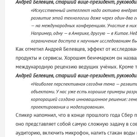
Андрей Белевцев, старший вице-президент, руководи
«Искусственный интеллект надо активно внедря
развитие этой технологии даже через один-два г
— на международных конференциях. Участие в ни
Например, одну — в Америке, другую — в Китае. Н
ограничение доступа к научным исследованиям бь
Как отметил Андрей Белевцев, эффект от исследова
продукты и сервисы. Хорошим бенчмарком он назвал
международную рецензию ведущих учёных. Кроме то
Андрей Белевцев, старший вице-президент, руководи
«Наиболее перспективная сегодня тема — развит
объектами. У нас уже есть хорошие примеры разр
корпорацией создано инновационное решение: ге
проектирования и моделирования».
Спикер напомнил, что в конце прошлого года Сбер 
оно представляет собой самую сложную задачу в со
аудиторию, включить микрофон, налить стакан воды и