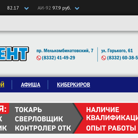
82.17
АИ-92
97.9 руб.
ОЙ
АФИША
КИБЕРКИРОВ