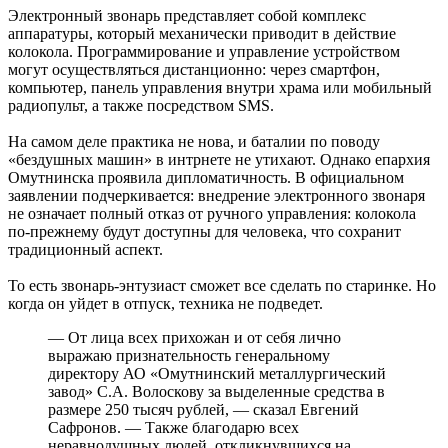
Электронный звонарь представляет собой комплекс
аппаратуры, который механически приводит в действие
колокола. Программирование и управление устройством
могут осуществляться дистанционно: через смартфон,
компьютер, панель управления внутри храма или мобильный
радиопульт, а также посредством SMS.
На самом деле практика не нова, и баталии по поводу
«бездушных машин» в интрнете не утихают. Однако епархия
Омутнинска проявила дипломатичность. В официальном
заявлении подчеркивается: внедрение электронного звонаря
не означает полный отказ от ручного управления: колокола
по-прежнему будут доступны для человека, что сохранит
традиционный аспект.
То есть звонарь-энтузиаст сможет все сделать по старинке. Но
когда он уйдет в отпуск, техника не подведет.
— От лица всех прихожан и от себя лично
выражаю признательность генеральному
директору АО «Омутнинский металлургический
завод» С.А. Волоскову за выделенные средства в
размере 250 тысяч рублей, — сказал Евгений
Сафронов. — Также благодарю всех
неравнодушных людей, откликнувшихся на