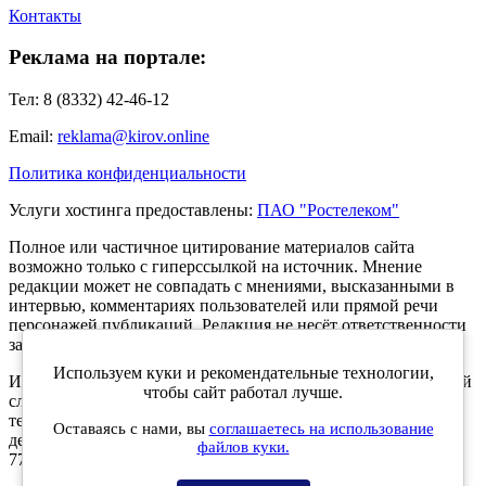
Контакты
Реклама на портале:
Тел: 8 (8332) 42-46-12
Email:
reklama@kirov.online
Политика конфиденциальности
Услуги хостинга предоставлены:
ПАО "Ростелеком"
Полное или частичное цитирование материалов сайта
возможно только с гиперссылкой на источник. Мнение
редакции может не совпадать с мнениями, высказанными в
интервью, комментариях пользователей или прямой речи
персонажей публикаций. Редакция не несёт ответственности
за текст комментариев читателей.
Используем куки и рекомендательные технологии,
Интернет-портал Kirov.online зарегистрирован в Федеральной
чтобы сайт работал лучше.
службе по надзору в сфере связи, информационных
технологий и массовых коммуникаций (Роскомнадзор) 5
Оставаясь с нами, вы
соглашаетесь на использование
декабря 2019 года. Регистрационный номер ЭЛ № ФС 77 -
файлов куки.
77189.