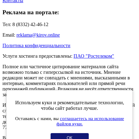
Контакты
Реклама на портале:
Тел: 8 (8332) 42-46-12
Email:
reklama@kirov.online
Политика конфиденциальности
Услуги хостинга предоставлены:
ПАО "Ростелеком"
Полное или частичное цитирование материалов сайта
возможно только с гиперссылкой на источник. Мнение
редакции может не совпадать с мнениями, высказанными в
интервью, комментариях пользователей или прямой речи
персонажей публикаций. Редакция не несёт ответственности
за текст комментариев читателей.
Используем куки и рекомендательные технологии,
Интернет-портал Kirov.online зарегистрирован в Федеральной
чтобы сайт работал лучше.
службе по надзору в сфере связи, информационных
технологий и массовых коммуникаций (Роскомнадзор) 5
Оставаясь с нами, вы
соглашаетесь на использование
декабря 2019 года. Регистрационный номер ЭЛ № ФС 77 -
файлов куки.
77189.
Возрастное ограничение 12+
OK