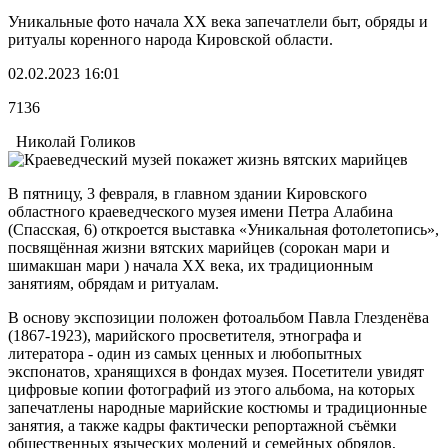
Уникальные фото начала ХХ века запечатлели быт, обряды и
ритуалы коренного народа Кировской области.
02.02.2023 16:01
7136
Николай Голиков
В пятницу, 3 февраля, в главном здании Кировского
областного краеведческого музея имени Петра Алабина
(Спасская, 6) откроется выставка «Уникальная фотолетопись»,
посвящённая жизни вятских марийцев (сорокан мари и
шимакшан мари ) начала ХХ века, их традиционным
занятиям, обрядам и ритуалам.
В основу экспозиции положен фотоальбом Павла Глезденёва
(1867-1923), марийского просветителя, этнографа и
литератора - один из самых ценных и любопытных
экспонатов, хранящихся в фондах музея. Посетители увидят
цифровые копии фотографий из этого альбома, на которых
запечатлены народные марийские костюмы и традиционные
занятия, а также кадры фактически репортажной съёмки
общественных языческих молений и семейных обрядов,