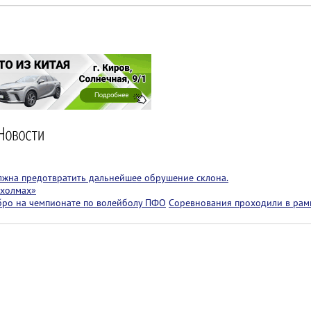
лжна предотвратить дальнейшее обрушение склона.
 холмах»
бро на чемпионате по волейболу ПФО
Соревнования проходили в рам