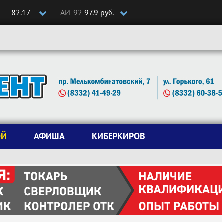
82.17
АИ-92
97.9 руб.
ОЙ
АФИША
КИБЕРКИРОВ