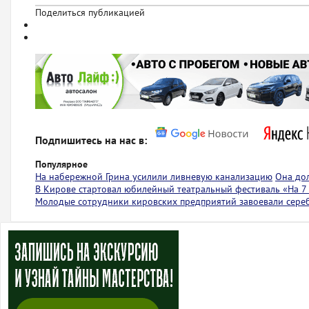
Поделиться публикацией
Подпишитесь на нас в:
Популярное
На набережной Грина усилили ливневую канализацию
Она до
В Кирове стартовал юбилейный театральный фестиваль «На 7
Молодые сотрудники кировских предприятий завоевали сере