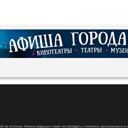
кой на источник. Мнение редакции может не совпадать с мнениями, высказанными в