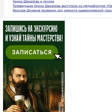
Арина Шарапова и другие
Телеведущая Арина Шарапова выступила на медиафоруме «На 
Ярослав Шулаков проверил ход ремонта лыжероллерной тра