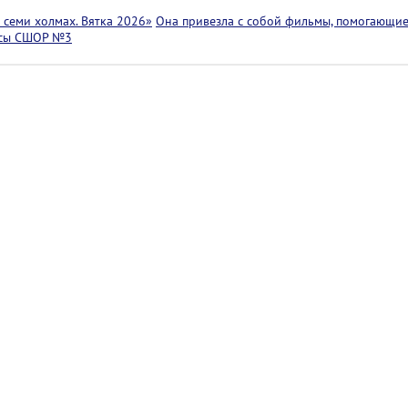
семи холмах. Вятка 2026»
Она привезла с собой фильмы, помогающие
ссы СШОР №3