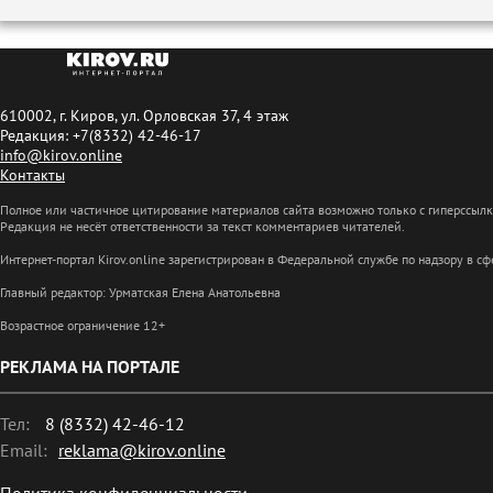
610002, г. Киров, ул. Орловская 37, 4 этаж
Редакция: +7(8332) 42-46-17
info@kirov.online
Контакты
Полное или частичное цитирование материалов сайта возможно только с гиперссыл
Редакция не несёт ответственности за текст комментариев читателей.
Интернет-портал Kirov.online зарегистрирован в Федеральной службе по надзору в 
Главный редактор: Урматская Елена Анатольевна
Возрастное ограничение 12+
РЕКЛАМА НА ПОРТАЛЕ
Тел:
8 (8332) 42-46-12
Email:
reklama@kirov.online