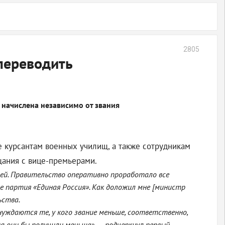
2805
переводить
 начислена независимо от звания
е курсантам военных училищ, а также сотрудникам
щания с вице-премьерами.
стей. Правительство оперативно проработало все
е партия «Единая Россия». Как доложил мне [министр
ьства.
нуждаются те, у кого звание меньше, соответственно,
а они бы получили меньше», — подчеркнул первый