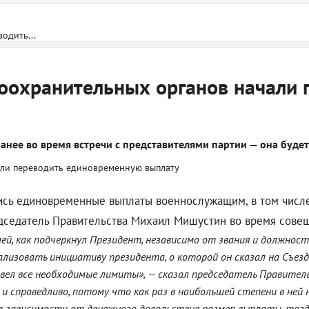
одить...
оохранительных органов начали 
анее во время встречи с представителями партии — она будет
лись единовременные выплаты военнослужащим, в том числ
дседатель Правительства Михаил Мишустин во время сове
лей, как подчеркнул Президент, независимо от звания и должно
ализовать инициативу президента, о которой он сказал на Съезд
вел все необходимые лимиты», — сказал председатель Правител
и справедливо, потому что как раз в наибольшей степени в ней 
 в зависимости от денежного довольствия размер выплаты, тогд