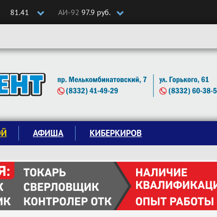
81.41
АИ-92
97.9 руб.
ОЙ
АФИША
КИБЕРКИРОВ