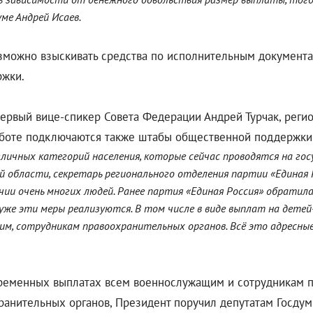
ме Андрей Исаев.
ожно взыскивать средства по исполнительным документам
ржки.
 первый вице-спикер Совета Федерации Андрей Турчак, рег
аботе подключаются также штабы общественной поддержки 
личных категорий населения, которые сейчас проводятся на го
й области, секретарь регионального отделения партии «Единая Р
чии очень многих людей. Ранее партия «Единая Россия» обратил
 уже эти меры реализуются. В том числе в виде выплат на дете
ащим, сотрудникам правоохранительных органов. Всё это адресн
ременных выплатах всем военнослужащим и сотрудникам пр
анительных органов, Президент поручил депутатам Госдум