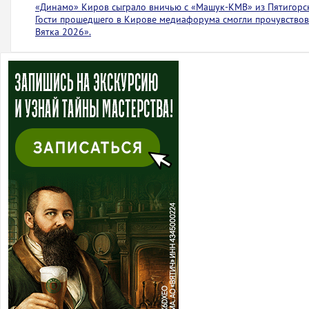
«Динамо» Киров сыграло вничью с ​​​​«Машук-КМВ» из Пятигорс
Гости прошедшего в Кирове медиафорума смогли прочувствов
Вятка 2026».