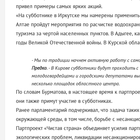
привел примеры самых ярких акций.
«На субботнике в Иркутске мы намерены применить 
Алтае пройдут мероприятия по расчистке водоохран
туризма за чертой населенных пунктов. В Адыгее, к
годы Великой Отечественной войны. В Курской облас
- Мы по традиции начнем активную работу с само
Предко
. - В Кирове субботники будут проходить 
молодогвардейцами и городскими депутатами выйд
несколько площадок областного центра.
По словам Бурматова, в настоящее время к партпро
они также примут участие в субботниках.
Ранее парламентарий подчеркивал, что задача таки
окружающей среды, в том числе, борьбе с несанкц
Партпроект «Чистая страна» объединяет усилия парт
экологических проблем, ликвидации несанкциониров