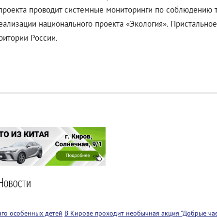
роекта проводит системные мониторинги по соблюдению тр
еализации национального проекта «Экология». Пристально
ритории России.
аго особенных детей
В Кирове проходит необычная акция "Добрые чае