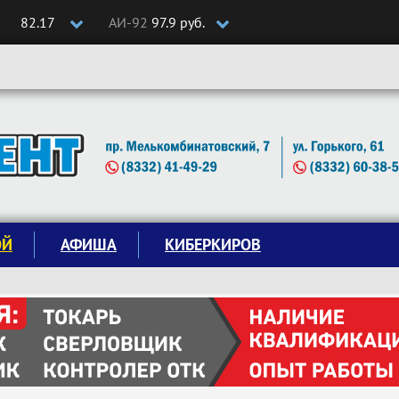
82.17
АИ-92
97.9 руб.
ОЙ
АФИША
КИБЕРКИРОВ