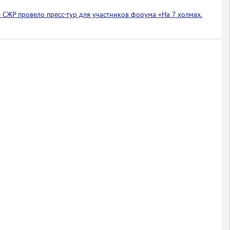
 СЖР провело пресс-тур для участников форума «На 7 холмах.