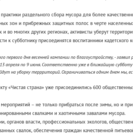
практики раздельного сбора мусора для более качественн
ных зон и прибрежных защитных полос в черте населенных 
ак и во многих других регионах, активисты уберут террито
ти к субботнику присоединятся воспитанники кадетского ко
го первого дня весенней кампании по благоустройству, - заяви
с 13 апреля по 9 июня. Соответственно уже в ближайшую суббот
ут на уборку террриторий. Ограничиваться одним днем мы, ест
екту «Чистая страна» уже присоединились 600 общественны
х мероприятий – не только прибраться после зимы, но и п
ионированными свалками и хаотичными завалами мусора.
ии, органов власти, профессиональных экологов, обществен
анных свалок, обеспечения граждан качественной питьевой