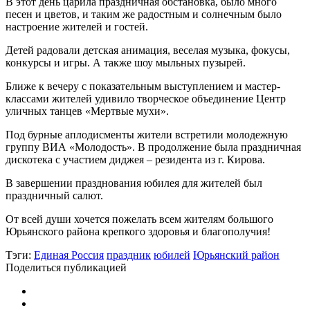
В этот день царила праздничная обстановка, было много
песен и цветов, и таким же радостным и солнечным было
настроение жителей и гостей.
Детей радовали детская анимация, веселая музыка, фокусы,
конкурсы и игры. А также шоу мыльных пузырей.
Ближе к вечеру с показательным выступлением и мастер-
классами жителей удивило творческое объединение Центр
уличных танцев «Мертвые мухи».
Под бурные аплодисменты жители встретили молодежную
группу ВИА «Молодость». В продолжение была праздничная
дискотека с участием диджея – резидента из г. Кирова.
В завершении празднования юбилея для жителей был
праздничный салют.
От всей души хочется пожелать всем жителям большого
Юрьянского района крепкого здоровья и благополучия!
Тэги:
Единая Россия
праздник
юбилей
Юрьянский район
Поделиться публикацией