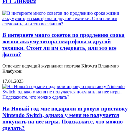
ИТ ликбез
В интернете много советов по продлению срока
жизни аккумулятора смартфона и другой
техники. Стоит ли им следовать, или это все
фигня?
Отвечает ведущий журналист портала Kirov.ru Владимир
Клабуков:
17.01.2023
На Новый год мне подарили игровую приставку
Nintendo Switch, однако у меня не получается
покупать на нее игры. Подскажите, что можно
сделать?