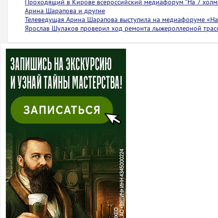
Проходящий в Кирове всероссийский медиафорум "На 7 холма
Арина Шарапова и другие
Телеведущая Арина Шарапова выступила на медиафоруме «На 
Ярослав Шулаков проверил ход ремонта лыжероллерной тра