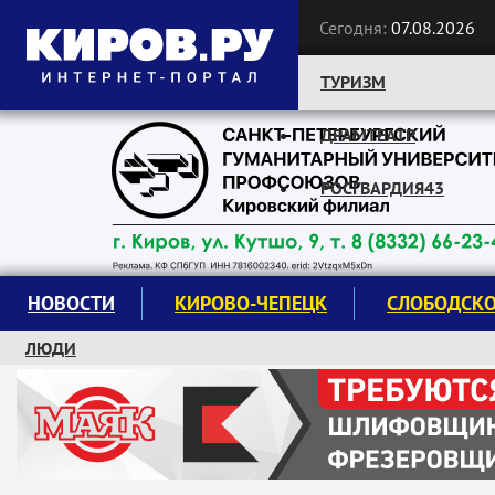
Сегодня:
07.08.2026
ТУРИЗМ
ДРАМТЕАТР
Следите за новостями:
РОСГВАРДИЯ43
НОВОСТИ
КИРОВО-ЧЕПЕЦК
СЛОБОДСК
ЛЮДИ
КРУЖКИ И СЕКЦИИ
ЗАВОДУ "МАЯК" 85 ЛЕТ
ЭКОЛОГИЯ