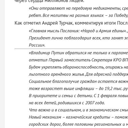
через сердца миллионов людей.
«Они отправляют на передовую медикаменты, сред
ребят. Все молитвы на разных языках – за Победу,
Как отметил Андрей Турчак, комментируя итоги Посл
«Главная мысль Послания: «Народ и Армия едины». 
Президент лично поблагодарил всех, кто занят эт
России».
«Владимир Путин обратился не только к парламент
отметил Первый заместитель Секретаря КРО ВПП «
Будем укреплять обороноспособность, опираясь 
льготного арендного жилья. Для адресной поддер
Социальное благополучие граждан остается важне
тоже возрастет выше инфляции – до 19,2 тыс. ру
В приоритете и семьи с детьми. С 1 февраля по
на всех детей, родившихся с 2007 года.
Что важно и в социальном, и в экономическом с
Новый механизм – казначейские кредиты – поможе
городских дорог, более половины региональных 