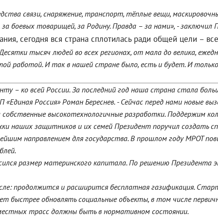
ства связи, снаряжение, транспорт, тёплые вещи, маскировочн
 за боевых товарищей, за Родину. Правда – за нами», - заключил 
ания, сегодня вся страна сплотилась ради общей цели – вс
Десятки тысяч людей во всех регионах, от мала до велика, ежедн
ой работой. И так в нашей стране было, есть и будет. И только
у – ко всей России. За последний год наша страна стала больше
Единая Россия» Роман Береснев. - Сейчас перед нами новые вызо
на собственные высокотехнологичные разработки. Поддержим ко
жки наших защитников и их семей Президент поручил создать с
йшим направлением для государства. В прошлом году МРОТ повы
блей.
высился размер материнского капитала. По решению Президента 
мысле: продолжится и расширится бесплатная газификация. Ста
т быстрее обновлять социальные объекты, в том числе первичн
и местных трасс должны быть в нормативном состоянии.