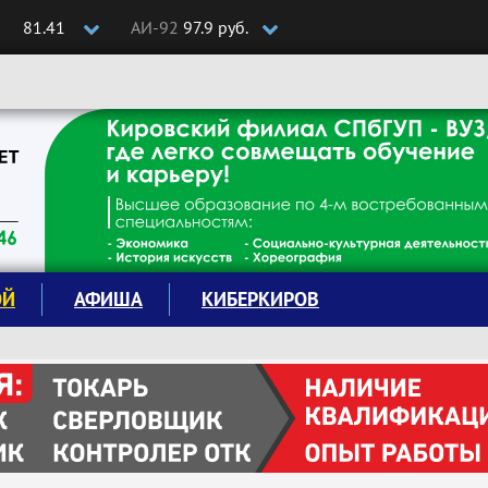
81.41
АИ-92
97.9 руб.
ОЙ
АФИША
КИБЕРКИРОВ