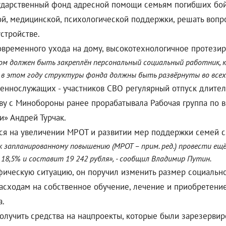
осударственный фонд адресной помощи семьям погибших бо
й, медицинской, психологической поддержки, решать вопр
стройстве.
временного ухода на дому, высокотехнологичное протезиро
ом должен быть закреплён персональный социальный работник, к
в этом году структуры фонда должны быть развёрнуты во всех 
оеннослужащих - участников СВО регулярный отпуск длител
иву с Минобороны ранее прорабатывала Рабочая группа по 
и» Андрей Турчак.
тся на увеличении МРОТ и развитии мер поддержки семей с
к запланированному повышению (МРОТ – прим. ред.) провести ещё
8,5% и составит 19 242 рубля», - сообщил Владимир Путин.
ическую ситуацию, он поручил изменить размер социально
 расходам на собственное обучение, лечение и приобретение
а.
получить средства на нацпроекты, которые были зарезерви