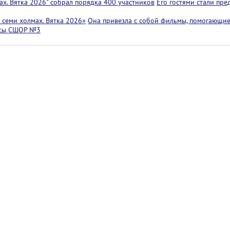
х. Вятка 2026" собрал порядка 400 участников
Его гостями стали пр
семи холмах. Вятка 2026»
Она привезла с собой фильмы, помогающие
ссы СШОР №3