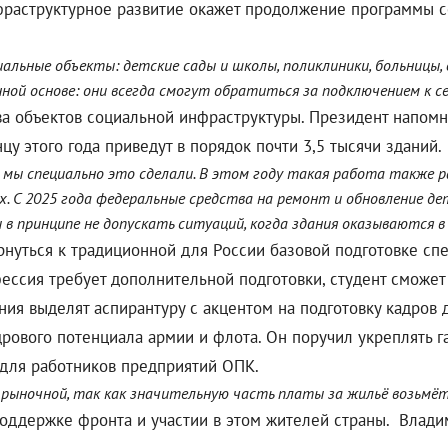
фраструктурное развитие окажет продолжение программы с
альные объекты: детские сады и школы, поликлиники, больницы,
ой основе: они всегда смогут обратиться за подключением к с
ва объектов социальной инфраструктуры. Президент напомн
у этого года приведут в порядок почти 3,5 тысячи зданий.
, мы специально это сделали. В этом году такая работа также 
х. С 2025 года федеральные средства на ремонт и обновление де
 в принципе не допускать ситуаций, когда здания оказываются в
нуться к традиционной для России базовой подготовке сп
фессия требует дополнительной подготовки, студент сможе
ия выделят аспирантуру с акцентом на подготовку кадров 
вого потенциала армии и флота. Он поручил укреплять га
 для работников предприятий ОПК.
рыночной, так как значительную часть платы за жильё возьмёт 
оддержке фронта и участии в этом жителей страны. Владим