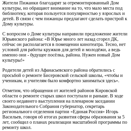
Жители Пижанки благодарят за отремонтированный Дом
культуры, но обращают внимание на то, что мало места под
библиотеку, которая пользуется популярностью у взрослых и
детей. В связи с чем пижанцы предлагают сделать пристрой к
Дому культуры.
С вопросом о Доме культуры направили предложение жители
Юрьянского района: «В Юрье много лет назад сгорел ДК,
сейчас он располагается в помещении кинотеатра. Тесно, нет
условий для работы кружков для детей и молодёжи, а ведь
именно они - будущее посёлка, района. Нужен новый Дом
культуры!»
Родители детей из Афанасьевского района обратились с
просьбой о ремонте Бисеровской сельской школы, «чтобы и
ученикам, и учителям было комфортно заниматься здесь».
Отметим, что обращения от жителей районов Кировской
области о ремонте старых школ поступали и раньше. В ходе
своего недавнего выступления на пленарном заседании
Законодательного Собрания губернатор, секретарь
регионального отделения партии «Единая Россия» Игорь
Васильев, говоря об итогах развития сферы образования за 5
лет, сообщил о планах реализации масштабной программы по
ремонту школ.