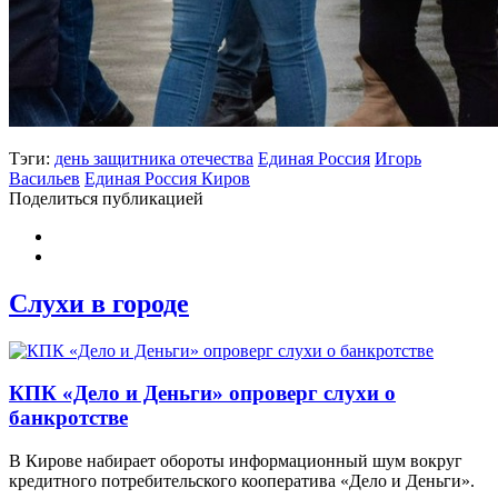
Тэги:
день защитника отечества
Единая Россия
Игорь
Васильев
Единая Россия Киров
Поделиться публикацией
Слухи в городе
КПК «Дело и Деньги» опроверг слухи о
банкротстве
В Кирове набирает обороты информационный шум вокруг
кредитного потребительского кооператива «Дело и Деньги».