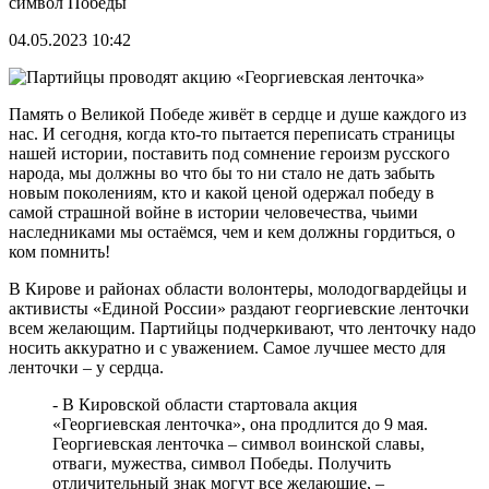
символ Победы
04.05.2023 10:42
Память о Великой Победе живёт в сердце и душе каждого из
нас. И сегодня, когда кто-то пытается переписать страницы
нашей истории, поставить под сомнение героизм русского
народа, мы должны во что бы то ни стало не дать забыть
новым поколениям, кто и какой ценой одержал победу в
самой страшной войне в истории человечества, чьими
наследниками мы остаёмся, чем и кем должны гордиться, о
ком помнить!
В Кирове и районах области волонтеры, молодогвардейцы и
активисты «Единой России» раздают георгиевские ленточки
всем желающим. Партийцы подчеркивают, что ленточку надо
носить аккуратно и с уважением. Самое лучшее место для
ленточки – у сердца.
- В Кировской области стартовала акция
«Георгиевская ленточка», она продлится до 9 мая.
Георгиевская ленточка – символ воинской славы,
отваги, мужества, символ Победы. Получить
отличительный знак могут все желающие, –