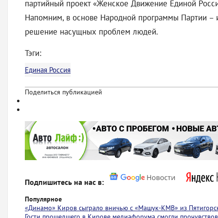
партийный проект «Женское Движение Единой Росси
Напомним, в основе Народной программы Партии – и
решение насущных проблем людей.
Тэги:
Единая Россия
Поделиться публикацией
Подпишитесь на нас в:
Популярное
«Динамо» Киров сыграло вничью с ​​​​«Машук-КМВ» из Пятигорс
Гости прошедшего в Кирове медиафорума смогли прочувствов