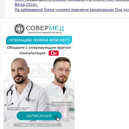
Вятка 2026».
На набережной Грина усилили ливневую канализацию
Она до