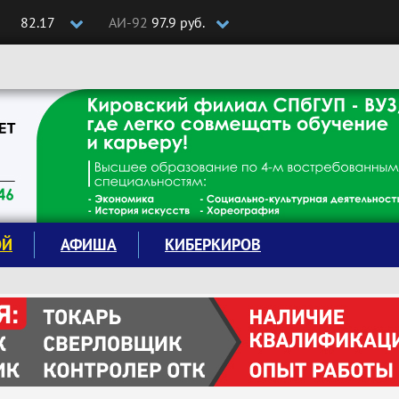
82.17
АИ-92
97.9 руб.
ОЙ
АФИША
КИБЕРКИРОВ