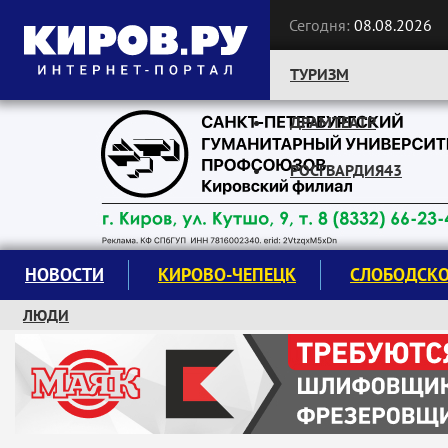
Сегодня:
08.08.2026
ТУРИЗМ
ДРАМТЕАТР
Следите за новостями:
РОСГВАРДИЯ43
НОВОСТИ
КИРОВО-ЧЕПЕЦК
СЛОБОДСК
ЛЮДИ
КРУЖКИ И СЕКЦИИ
ЗАВОДУ "МАЯК" 85 ЛЕТ
ЭКОЛОГИЯ