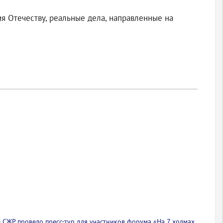
я Отечеству, реальные дела, направленные на
 СЖР провело пресс-тур для участников форума «На 7 холмах.