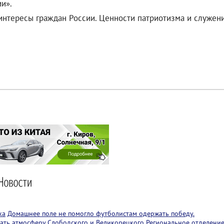
и».
нтересы граждан России. Ценности патриотизма и служени
ка
Домашнее поле не помогло футболистам одержать победу.
ать атмосферу Слободского и Великорецкого
Региональное отделение