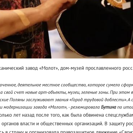
анический завод «Молот», дом-музей прославленного росс
оченное, деятельное местное сообщество, которое сумело сформ
а свой счет новые арт-объекты, музеи, зеленые зоны. При этом 
тские Поляны заслуживают звания «Город трудовой доблести». А
и модернизации завода «Молот», - резюмировала
Бутина
по итог
олько лет назад после того, как была обвинена спецслужба
органов власти и общественных организаций. В защиту ро
сь в страну и организовала правозащитное движение «Сво