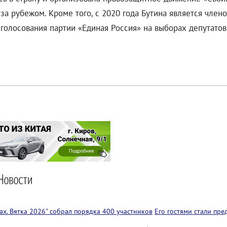
 за рубежом. Кроме того, с 2020 года Бутина является чл
 голосования партии «Единая Россия» на выборах депутато
х. Вятка 2026" собрал порядка 400 участников
Его гостями стали пр