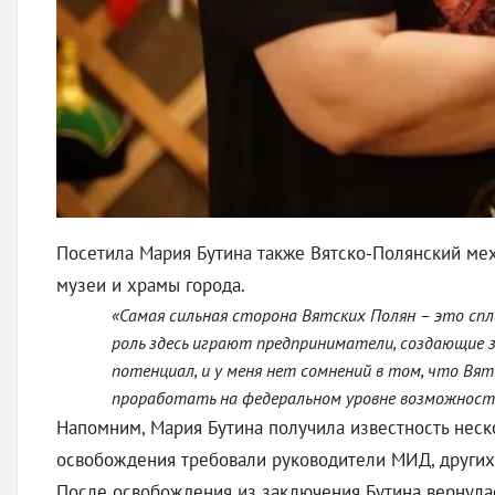
Посетила Мария Бутина также Вятско-Полянский мех
музеи и храмы города.
«Самая сильная сторона Вятских Полян – это спл
роль здесь играют предприниматели, создающие з
потенциал, и у меня нет сомнений в том, что Вя
проработать на федеральном уровне возможност
Напомним, Мария Бутина получила известность неск
освобождения требовали руководители МИД, других 
После освобождения из заключения Бутина вернула