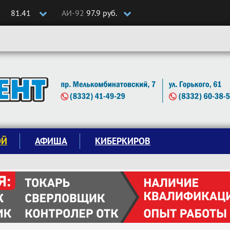
81.41
АИ-92
97.9 руб.
ОЙ
АФИША
КИБЕРКИРОВ