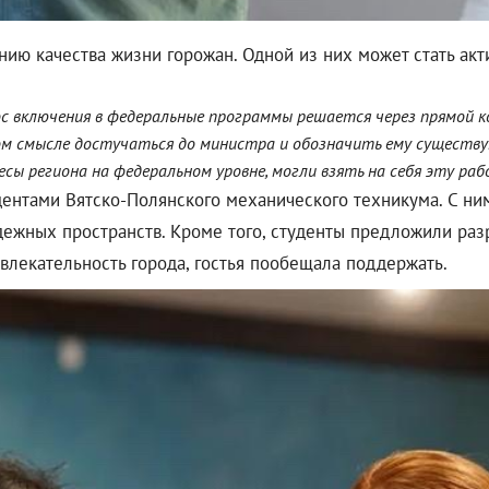
ю качества жизни горожан. Одной из них может стать акти
ос включения в федеральные программы решается через прямой
ом смысле достучаться до министра и обозначить ему существ
ы региона на федеральном уровне, могли взять на себя эту рабо
нтами Вятско-Полянского механического техникума. С ним
дежных пространств. Кроме того, студенты предложили раз
ивлекательность города, гостья пообещала поддержать.