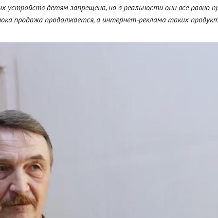
х устройств детям запрещена, но в реальности они все равно 
пока продажа продолжается, а интернет-реклама таких продукто