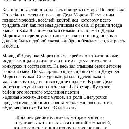
Как они не хотели приглашать и видеть символа Нового года!
Но ребята настояли и позвали Деда Мороза. И тут к ним
пришел молодой, веселый, крутой дед, которому всего
тридцать лет, как поведал детишкам он сам. И решили тогда
Емеля и Баба Яга померяться силами и танцами с Дедом
Морозом и перетянуть детишек на свою сторону, но как и
должно быть в доброй сказке - добро побеждает зло, хитрость
и обман.
Молодой Дедушка Мороз вместе с ребятами зажгли новые
модные танцы и движения, а потом еще участвовали в
конкурсах и состязаниях. На весь зал слышны были детские
голоса и смех. Но вот пришло время прощаться и Дедушка
Мороз с внучкой Снегурочкой раздали девчонкам и
мальчишкам сладкие новогодние подарки. В роли Деда
мороза выступил исполнительный секретарь Лузского
районного местного отделения партии
«Единая Россия» Денис Чушов, а в роли Снегурочки
председатель районного совета молодежи, член партии
«Единая Россия» Татьяна Сластихина.
- В нашем районе есть дети, которые когда-то
оступились: кто-то связался с плохой компанией,
кто-то сам стал инициатором нехороших дел, и