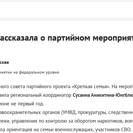
.
ассказала о партийном мероприя
скве
ного совета партийного проекта «Крепкая семья». На меро
авила региональный координатор
Сусанна Аникитина-Юнгбл
ионе не первый год.
авоохранительных органов (УМВД, прокуратуры, следственно
пеки, управления по контролю за оборотом наркотиков, во
ала ориентация на семьи военнослужащих, участников СВО.