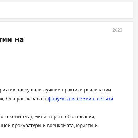
2623
тии на
приятии заслушали лучшие практики реализации
юд
. Она рассказала о
форуме для семей с детьми
го комитета), министерств образования,
енной прокуратуры и военкомата, юристы и