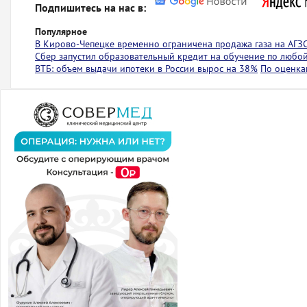
Подпишитесь на нас в:
Популярное
В Кирово-Чепецке временно ограничена продажа газа на АГЗ
Сбер запустил образовательный кредит на обучение по любо
ВТБ: объем выдачи ипотеки в России вырос на 38%
По оценкам