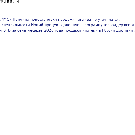
С № 17
Причина приостановки продажи топлива не уточняется.
й специальности
Новый продукт дополняет программу господдержки и 
 ВТБ, за семь месяцев 2026 года продажи ипотеки в России достигли 