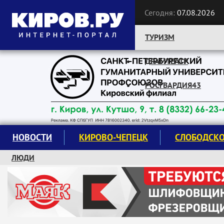
Сегодня:
07.08.2026
ТУРИЗМ
ДРАМТЕАТР
Следите за новостями:
РОСГВАРДИЯ43
НОВОСТИ
КИРОВО-ЧЕПЕЦК
СЛОБОДСК
ЛЮДИ
КРУЖКИ И СЕКЦИИ
ЗАВОДУ "МАЯК" 85 ЛЕТ
ЭКОЛОГИЯ