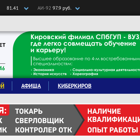
81.41
АИ-92
97.9 руб.
ОЙ
АФИША
КИБЕРКИРОВ