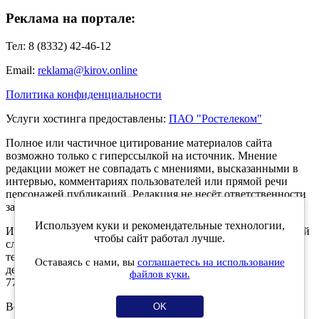
Реклама на портале:
Тел: 8 (8332) 42-46-12
Email:
reklama@kirov.online
Политика конфиденциальности
Услуги хостинга предоставлены:
ПАО "Ростелеком"
Полное или частичное цитирование материалов сайта
возможно только с гиперссылкой на источник. Мнение
редакции может не совпадать с мнениями, высказанными в
интервью, комментариях пользователей или прямой речи
персонажей публикаций. Редакция не несёт ответственности
за текст комментариев читателей.
Используем куки и рекомендательные технологии,
Интернет-портал Kirov.online зарегистрирован в Федеральной
чтобы сайт работал лучше.
службе по надзору в сфере связи, информационных
технологий и массовых коммуникаций (Роскомнадзор) 5
Оставаясь с нами, вы
соглашаетесь на использование
декабря 2019 года. Регистрационный номер ЭЛ № ФС 77 -
файлов куки.
77189.
Возрастное ограничение 12+
OK